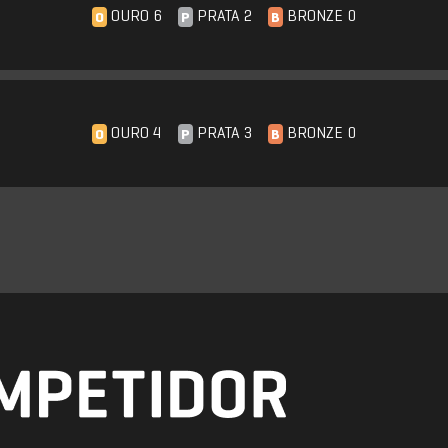
OURO 6
PRATA 2
BRONZE 0
O
P
B
OURO 4
PRATA 3
BRONZE 0
O
P
B