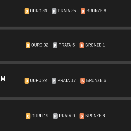
OURO 34
PRATA 25
BRONZE 8
O
P
B
OURO 32
PRATA 6
BRONZE 1
O
P
B
AM
OURO 22
PRATA 17
BRONZE 6
O
P
B
OURO 14
PRATA 9
BRONZE 8
O
P
B