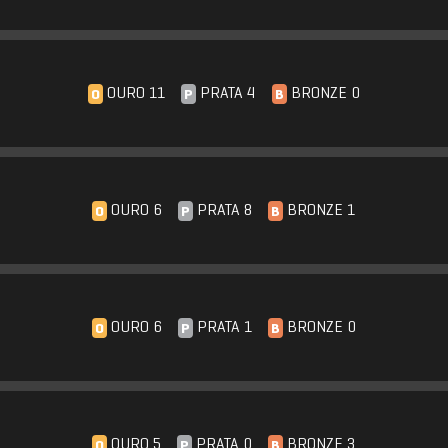
OURO 11
PRATA 4
BRONZE 0
O
P
B
OURO 6
PRATA 8
BRONZE 1
O
P
B
OURO 6
PRATA 1
BRONZE 0
O
P
B
OURO 5
PRATA 0
BRONZE 3
O
P
B