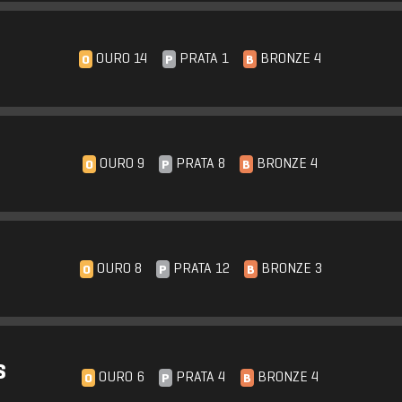
OURO 14
PRATA 1
BRONZE 4
O
P
B
OURO 9
PRATA 8
BRONZE 4
O
P
B
OURO 8
PRATA 12
BRONZE 3
O
P
B
S
OURO 6
PRATA 4
BRONZE 4
O
P
B