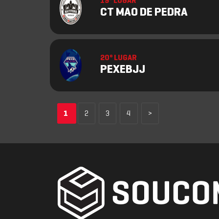
19º LUGAR
CT MAO DE PEDRA
20º LUGAR
PEXEBJJ
1
2
3
4
>