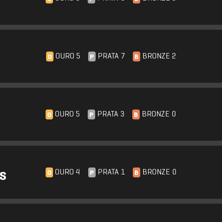
OURO 5
PRATA 7
BRONZE 2
O
P
B
OURO 5
PRATA 3
BRONZE 0
O
P
B
OURO 4
PRATA 1
BRONZE 0
O
P
B
AS