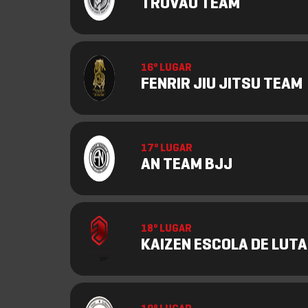
TROVAO TEAM
16º LUGAR
FENRIR JIU JITSU TEAM
17º LUGAR
AN TEAM BJJ
18º LUGAR
KAIZEN ESCOLA DE LUT