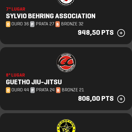
7º LUGAR
SYLVIO BEHRING ASSOCIATION
OURO 36
PRATA 27
BRONZE 32
O
P
B
948,50 PTS
8º LUGAR
GUETHO JIU-JITSU
OURO 44
PRATA 24
BRONZE 21
O
P
B
806,00 PTS