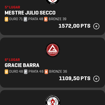
5º LUGAR
MESTRE JULIO SECCO
OURO 71
PRATA 48
BRONZE 39
O
P
B
1572,00 PTS
6º LUGAR
GRACIE BARRA
OURO 48
PRATA 46
BRONZE 36
O
P
B
1109,50 PTS