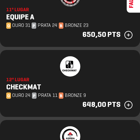
11º LUGAR
EQUIPE A
OURO 31
PRATA 24
BRONZE 23
O
P
B
650,50 PTS
12º LUGAR
CHECKMAT
OURO 24
PRATA 11
BRONZE 9
O
P
B
648,00 PTS