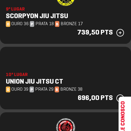
9º LUGAR
SCORPYON JIU JITSU
OURO 36
PRATA 18
BRONZE 17
O
P
B
739,50 PTS
10º LUGAR
UNION JIU JITSU CT
OURO 39
PRATA 29
BRONZE 38
O
P
B
696,00 PTS
FALE CONOSCO