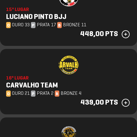
15º LUGAR
LUCIANO PINTO BJJ
OURO 33
PRATA 17
BRONZE 11
O
P
B
448,00 PTS
16º LUGAR
CARVALHO TEAM
OURO 21
PRATA 2
BRONZE 4
O
P
B
439,00 PTS