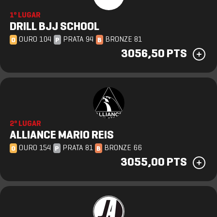
1º LUGAR
DRILL BJJ SCHOOL
OURO 104
PRATA 94
BRONZE 81
O
P
B
3056,50 PTS
2º LUGAR
ALLIANCE MARIO REIS
OURO 154
PRATA 81
BRONZE 66
O
P
B
3055,00 PTS