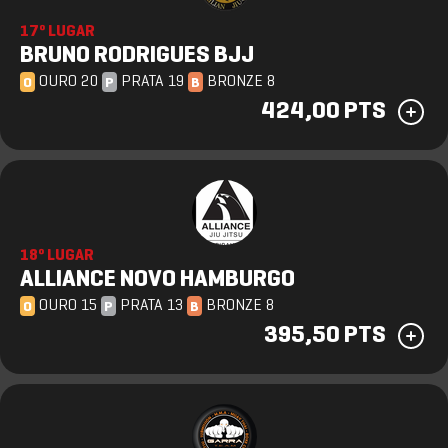
17º LUGAR
BRUNO RODRIGUES BJJ
OURO 20
PRATA 19
BRONZE 8
O
P
B
424,00 PTS
18º LUGAR
ALLIANCE NOVO HAMBURGO
OURO 15
PRATA 13
BRONZE 8
O
P
B
395,50 PTS