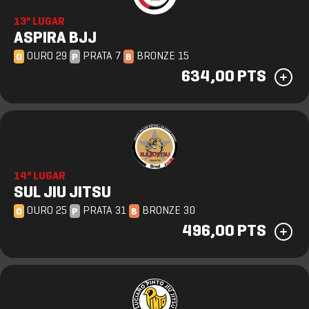
13º LUGAR
ASPIRA BJJ
OURO 29
PRATA 7
BRONZE 15
O
P
B
634,00 PTS
14º LUGAR
SUL JIU JITSU
OURO 25
PRATA 31
BRONZE 30
O
P
B
496,00 PTS