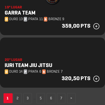
19º LUGAR
GARRA TEAM
OURO 13
PRATA 11
BRONZE 9
O
P
B
359,00 PTS
20º LUGAR
IURI TEAM JIU JITSU
OURO 14
PRATA 6
BRONZE 7
O
P
B
320,50 PTS
1
2
3
...
5
6
7
>