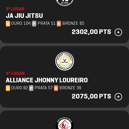
3º LUGAR
JA JIU JITSU
OURO 104
PRATA 51
BRONZE 65
O
P
B
2302,00 PTS
4º LUGAR
ALLIANCE JHONNY LOUREIRO
OURO 82
PRATA 57
BRONZE 39
O
P
B
2075,00 PTS