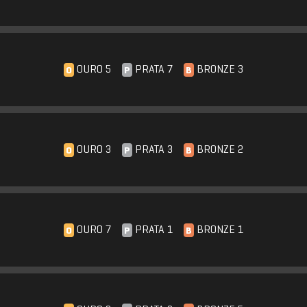
OURO 5
PRATA 7
BRONZE 3
O
P
B
OURO 3
PRATA 3
BRONZE 2
O
P
B
OURO 7
PRATA 1
BRONZE 1
O
P
B