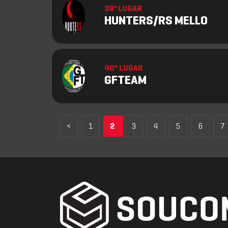
39º LUGAR
HUNTERS/RS MELLO
40º LUGAR
GFTEAM
<
1
2
3
4
5
6
7