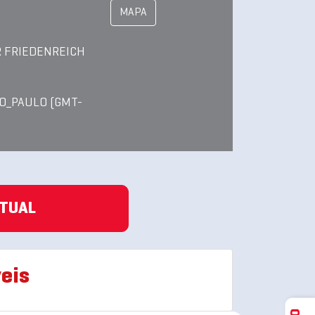
MAPA
 FRIEDENREICH
O_PAULO (GMT-
ATUAL
eis