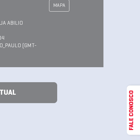
MAPA
UA ABILIO
04
O_PAULO (GMT-
ATUAL
FALE CONOSCO