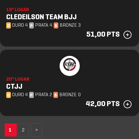
19º LUGAR
CLEDEILSON TEAM BJJ
OURO 4
PRATA 4
BRONZE 3
O
P
B
51,00 PTS
20º LUGAR
CTJJ
OURO 4
PRATA 2
BRONZE 0
O
P
B
42,00 PTS
1
2
>