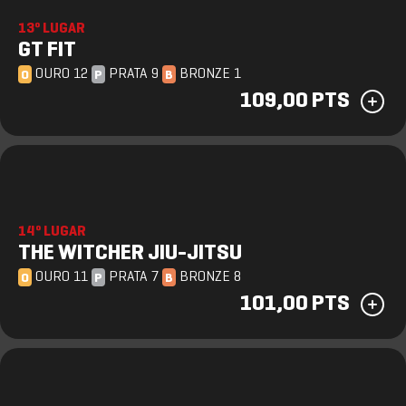
13º LUGAR
GT FIT
OURO 12
PRATA 9
BRONZE 1
O
P
B
109,00 PTS
14º LUGAR
THE WITCHER JIU-JITSU
OURO 11
PRATA 7
BRONZE 8
O
P
B
101,00 PTS