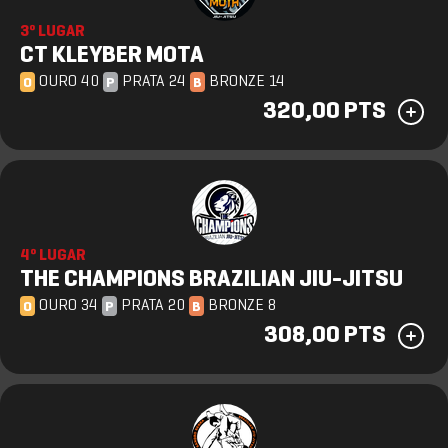
3º LUGAR
CT KLEYBER MOTA
OURO 40
PRATA 24
BRONZE 14
O
P
B
320,00 PTS
4º LUGAR
THE CHAMPIONS BRAZILIAN JIU-JITSU
OURO 34
PRATA 20
BRONZE 8
O
P
B
308,00 PTS