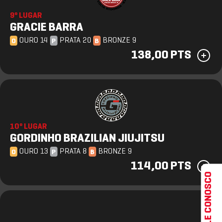
9º LUGAR
GRACIE BARRA
OURO 14
PRATA 20
BRONZE 9
O
P
B
138,00 PTS
10º LUGAR
GORDINHO BRAZILIAN JIUJITSU
OURO 13
PRATA 8
BRONZE 9
O
P
B
114,00 PTS
FALE CONOSCO