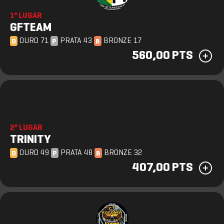
1º LUGAR
GFTEAM
OURO 71
PRATA 43
BRONZE 17
O
P
B
560,00 PTS
2º LUGAR
TRINITY
OURO 49
PRATA 48
BRONZE 32
O
P
B
407,00 PTS