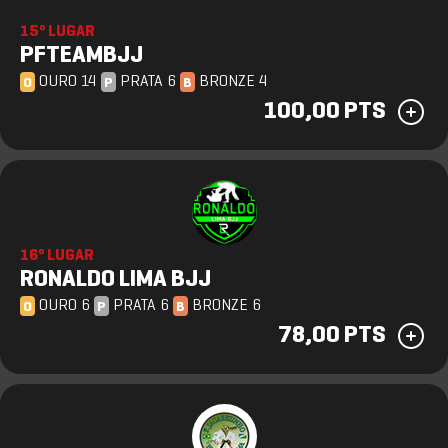
15º LUGAR
PFTEAMBJJ
OURO 14
PRATA 6
BRONZE 4
O
P
B
100,00 PTS
16º LUGAR
RONALDO LIMA BJJ
OURO 6
PRATA 6
BRONZE 6
O
P
B
78,00 PTS