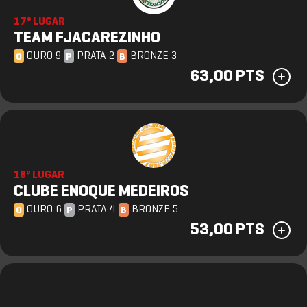
17º LUGAR
TEAM FJACAREZINHO
OURO 9
PRATA 2
BRONZE 3
O
P
B
63,00 PTS
18º LUGAR
CLUBE ENOQUE MEDEIROS
OURO 6
PRATA 4
BRONZE 5
O
P
B
53,00 PTS