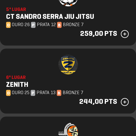
5º LUGAR
CT SANDRO SERRA JIU JITSU
OURO 26
PRATA 12
BRONZE 7
O
P
B
259,00 PTS
6º LUGAR
ZENITH
OURO 25
PRATA 13
BRONZE 7
O
P
B
244,00 PTS