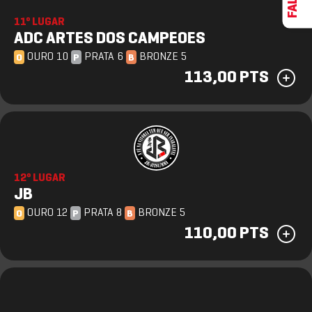
11º LUGAR
ADC ARTES DOS CAMPEOES
OURO 10
PRATA 6
BRONZE 5
O
P
B
113,00 PTS
12º LUGAR
JB
OURO 12
PRATA 8
BRONZE 5
O
P
B
110,00 PTS