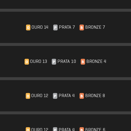
OURO 14
PRATA 7
BRONZE 7
O
P
B
OURO 13
PRATA 10
BRONZE 4
O
P
B
OURO 12
PRATA 4
BRONZE 8
O
P
B
OURO 12
PRATA 4
BRONZE 6
O
P
B