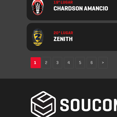
19º LUGAR
CHARDSON AMANCIO
20º LUGAR
ZENITH
1
2
3
4
5
6
>