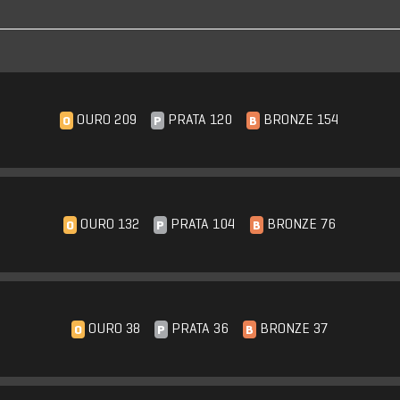
OURO 209
PRATA 120
BRONZE 154
O
P
B
OURO 132
PRATA 104
BRONZE 76
O
P
B
OURO 38
PRATA 36
BRONZE 37
O
P
B