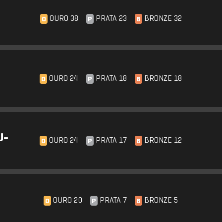
OURO 38
PRATA 23
BRONZE 32
O
P
B
OURO 24
PRATA 18
BRONZE 18
O
P
B
U-
OURO 24
PRATA 17
BRONZE 12
O
P
B
OURO 20
PRATA 7
BRONZE 5
O
P
B