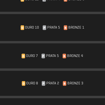
OURO 10
PRATA 5
BRONZE 1
O
P
B
OURO 7
PRATA 5
BRONZE 4
O
P
B
OURO 8
PRATA 2
BRONZE 3
O
P
B