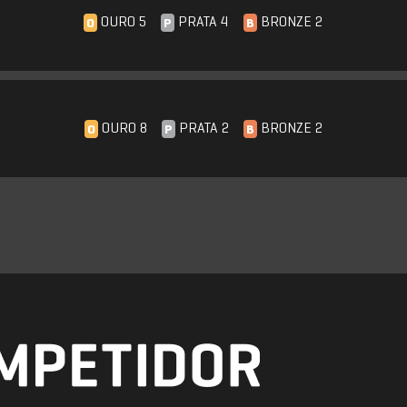
OURO 5
PRATA 4
BRONZE 2
O
P
B
OURO 8
PRATA 2
BRONZE 2
O
P
B