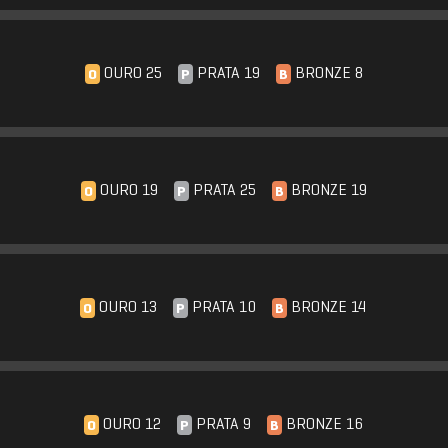
OURO 25
PRATA 19
BRONZE 8
O
P
B
OURO 19
PRATA 25
BRONZE 19
O
P
B
OURO 13
PRATA 10
BRONZE 14
O
P
B
OURO 12
PRATA 9
BRONZE 16
O
P
B