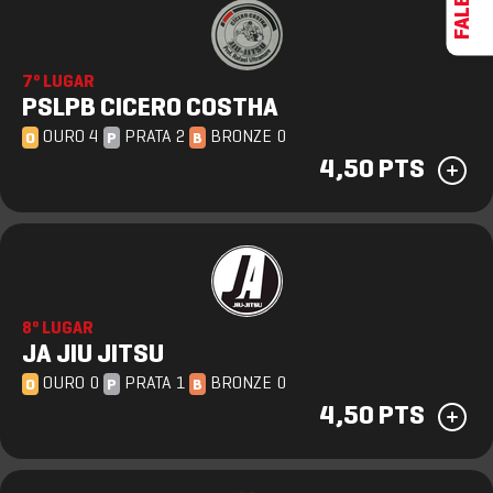
7º LUGAR
PSLPB CICERO COSTHA
OURO 4
PRATA 2
BRONZE 0
O
P
B
4,50 PTS
8º LUGAR
JA JIU JITSU
OURO 0
PRATA 1
BRONZE 0
O
P
B
4,50 PTS