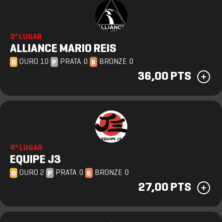
3º LUGAR
ALLIANCE MARIO REIS
OURO 10
PRATA 0
BRONZE 0
O
P
B
36,00 PTS
4º LUGAR
EQUIPE J3
OURO 2
PRATA 0
BRONZE 0
O
P
B
27,00 PTS