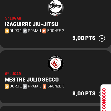
5º LUGAR
IZAGUIRRE JIU-JITSU
OURO 1
PRATA 1
BRONZE 2
O
P
B
9,00 PTS
6º LUGAR
MESTRE JULIO SECCO
OURO 1
PRATA 0
BRONZE 0
O
P
B
FALE CONOSCO
9,00 PTS