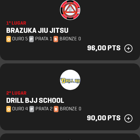
1º LUGAR
BRAZUKA JIU JITSU
OURO 5
PRATA 1
BRONZE 0
O
P
B
96,00 PTS
2º LUGAR
DRILL BJJ SCHOOL
OURO 4
PRATA 2
BRONZE 0
O
P
B
90,00 PTS