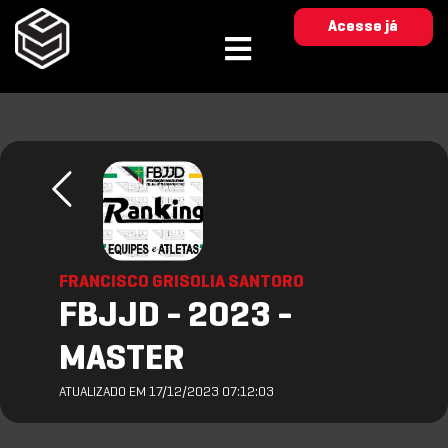
Acesse já
FRANCISCO GRISOLIA SANTORO
FBJJD - 2023 -
MASTER
ATUALIZADO EM 17/12/2023 07:12:03