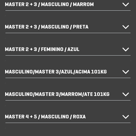
MASTER 2 + 3 / MASCULINO / MARROM
MASTER 2 + 3 / MASCULINO / PRETA
MASTER 2 + 3 / FEMININO / AZUL
MASCULINO/MASTER 3/AZUL/ACIMA 101KG
MASCULINO/MASTER 3/MARROM/ATE 101KG
MASTER 4 + 5 / MASCULINO / ROXA