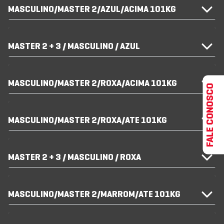
MASCULINO/MASTER 2/AZUL/ACIMA 101KG
MASTER 2 + 3 / MASCULINO / AZUL
MASCULINO/MASTER 2/ROXA/ACIMA 101KG
FALE CONOSCO
MASCULINO/MASTER 2/ROXA/ATE 101KG
MASTER 2 + 3 / MASCULINO / ROXA
MASCULINO/MASTER 2/MARROM/ATE 101KG