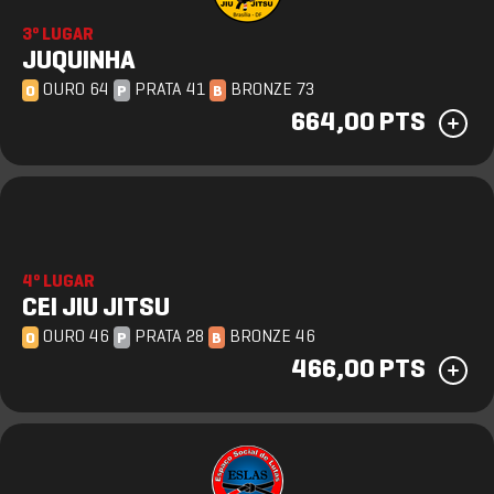
3º LUGAR
JUQUINHA
OURO 64
PRATA 41
BRONZE 73
O
P
B
664,00 PTS
4º LUGAR
CEI JIU JITSU
OURO 46
PRATA 28
BRONZE 46
O
P
B
466,00 PTS