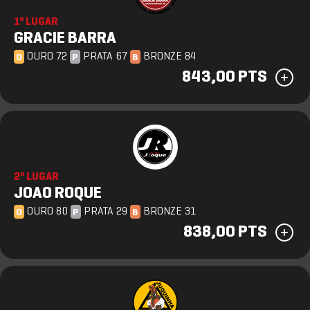
1º LUGAR
GRACIE BARRA
OURO 72
PRATA 67
BRONZE 84
O
P
B
843,00 PTS
2º LUGAR
JOAO ROQUE
OURO 80
PRATA 29
BRONZE 31
O
P
B
838,00 PTS