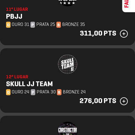
11º LUGAR
PBJJ
OURO 31
PRATA 25
BRONZE 35
O
P
B
311,00 PTS
12º LUGAR
SKULL JJ TEAM
OURO 24
PRATA 30
BRONZE 24
O
P
B
276,00 PTS