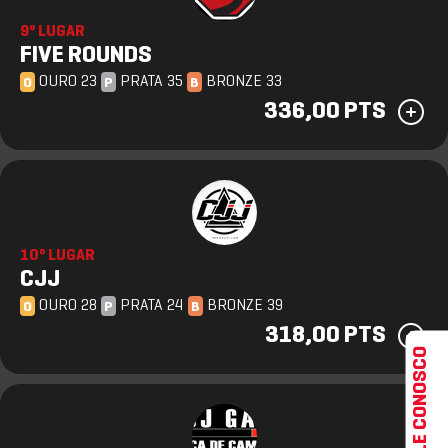
9º LUGAR
FIVE ROUNDS
OURO 23
PRATA 35
BRONZE 33
O
P
B
336,00 PTS
10º LUGAR
CJJ
OURO 28
PRATA 24
BRONZE 39
O
P
B
318,00 PTS
FALE CONOSCO