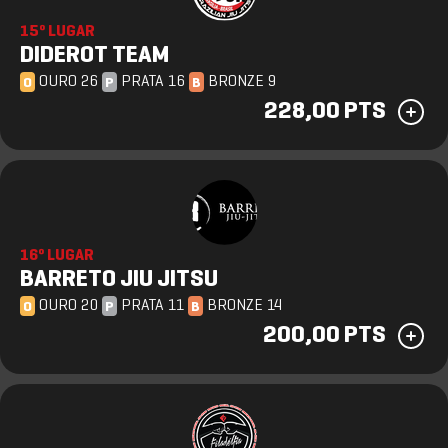
15º LUGAR
DIDEROT TEAM
OURO 26
PRATA 16
BRONZE 9
O
P
B
228,00 PTS
16º LUGAR
BARRETO JIU JITSU
OURO 20
PRATA 11
BRONZE 14
O
P
B
200,00 PTS