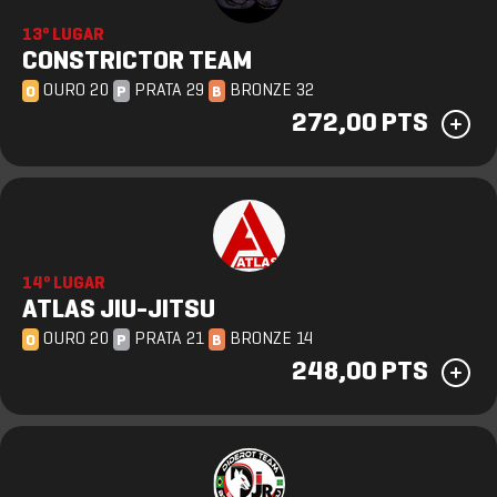
13º LUGAR
CONSTRICTOR TEAM
OURO 20
PRATA 29
BRONZE 32
O
P
B
272,00 PTS
14º LUGAR
ATLAS JIU-JITSU
OURO 20
PRATA 21
BRONZE 14
O
P
B
248,00 PTS