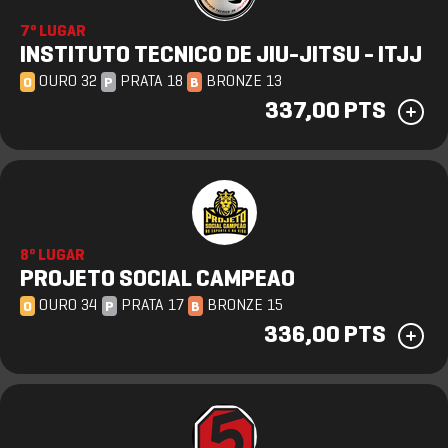
7º LUGAR
INSTITUTO TECNICO DE JIU-JITSU - ITJJ
OURO 32
PRATA 18
BRONZE 13
O
P
B
337,00 PTS
8º LUGAR
PROJETO SOCIAL CAMPEAO
OURO 34
PRATA 17
BRONZE 15
O
P
B
336,00 PTS