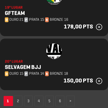
19º LUGAR
GFTEAM
OURO 21
PRATA 15
BRONZE 16
O
P
B
178,00 PTS
20º LUGAR
SELVAGEM BJJ
OURO 15
PRATA 14
BRONZE 18
O
P
B
150,00 PTS
1
2
3
4
5
6
>