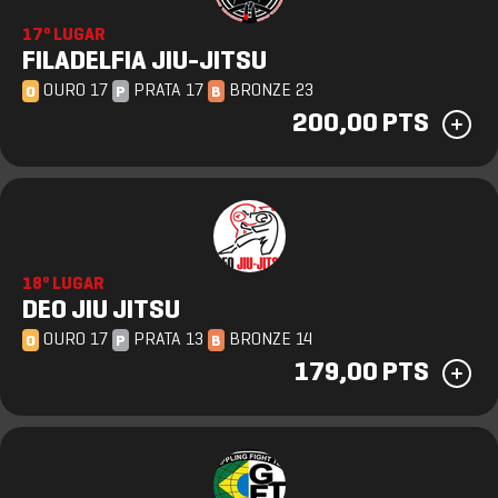
17º LUGAR
FILADELFIA JIU-JITSU
OURO 17
PRATA 17
BRONZE 23
O
P
B
200,00 PTS
18º LUGAR
DEO JIU JITSU
OURO 17
PRATA 13
BRONZE 14
O
P
B
179,00 PTS