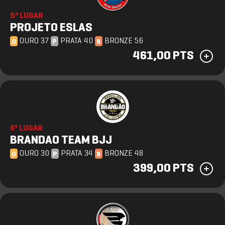
5º LUGAR
PROJETO ESLAS
OURO 37
PRATA 40
BRONZE 56
O
P
B
461,00 PTS
6º LUGAR
BRANDAO TEAM BJJ
OURO 30
PRATA 34
BRONZE 48
O
P
B
399,00 PTS