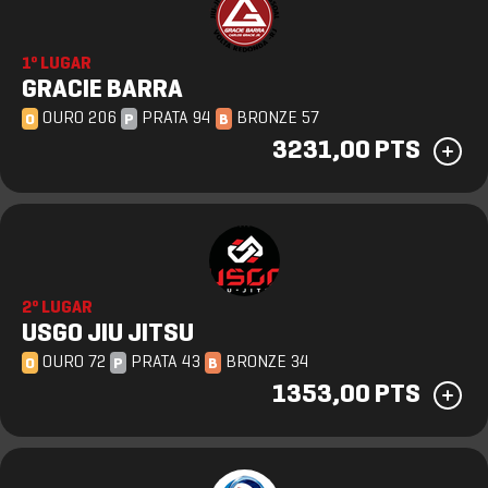
1º LUGAR
GRACIE BARRA
OURO 206
PRATA 94
BRONZE 57
O
P
B
3231,00 PTS
2º LUGAR
USGO JIU JITSU
OURO 72
PRATA 43
BRONZE 34
O
P
B
1353,00 PTS