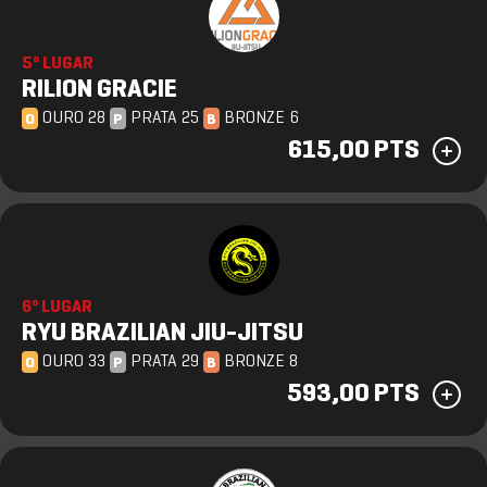
5º LUGAR
RILION GRACIE
OURO 28
PRATA 25
BRONZE 6
O
P
B
615,00 PTS
6º LUGAR
RYU BRAZILIAN JIU-JITSU
OURO 33
PRATA 29
BRONZE 8
O
P
B
593,00 PTS