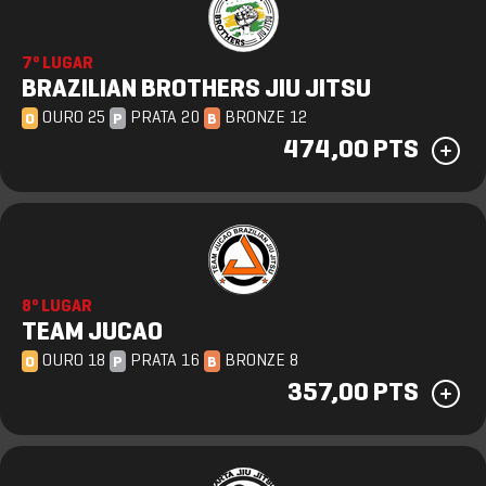
7º LUGAR
BRAZILIAN BROTHERS JIU JITSU
OURO 25
PRATA 20
BRONZE 12
O
P
B
474,00 PTS
8º LUGAR
TEAM JUCAO
OURO 18
PRATA 16
BRONZE 8
O
P
B
357,00 PTS