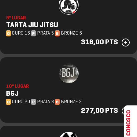
9º LUGAR
TARTA JIU JITSU
OURO 16
PRATA 5
BRONZE 6
O
P
B
318,00 PTS
10º LUGAR
BGJ
OURO 20
PRATA 8
BRONZE 3
O
P
B
277,00 PTS
FALE CONOSCO