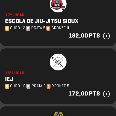
17º LUGAR
ESCOLA DE JIU-JITSU SIOUX
OURO 12
PRATA 5
BRONZE 4
O
P
B
182,00 PTS
18º LUGAR
IEJ
OURO 10
PRATA 3
BRONZE 5
O
P
B
172,00 PTS