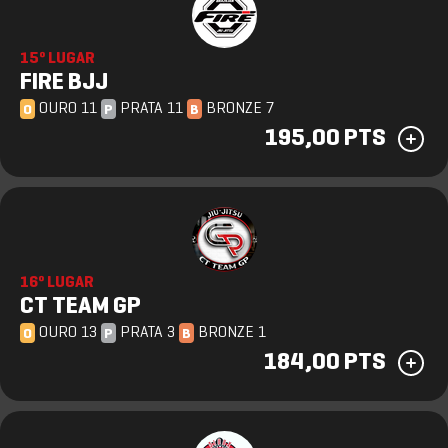
15º LUGAR
FIRE BJJ
OURO 11
PRATA 11
BRONZE 7
O
P
B
195,00 PTS
16º LUGAR
CT TEAM GP
OURO 13
PRATA 3
BRONZE 1
O
P
B
184,00 PTS