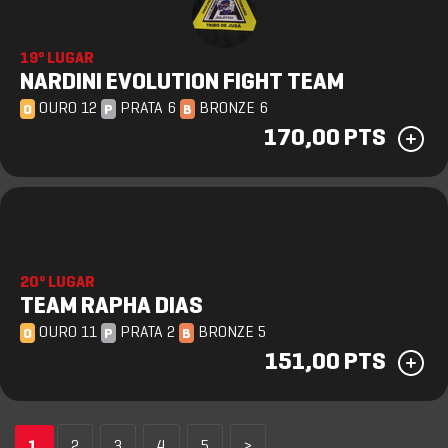
19º LUGAR
NARDINI EVOLUTION FIGHT TEAM
OURO 12
PRATA 6
BRONZE 6
O
P
B
170,00 PTS
20º LUGAR
TEAM RAPHA DIAS
OURO 11
PRATA 2
BRONZE 5
O
P
B
151,00 PTS
1
2
3
4
5
>