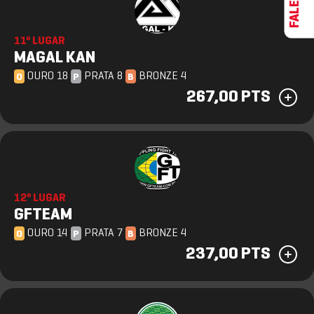
11º LUGAR
MAGAL KAN
OURO 18
PRATA 8
BRONZE 4
O
P
B
267,00 PTS
12º LUGAR
GFTEAM
OURO 14
PRATA 7
BRONZE 4
O
P
B
237,00 PTS