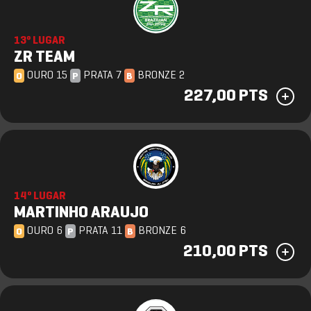
13º LUGAR
ZR TEAM
OURO 15
PRATA 7
BRONZE 2
O
P
B
227,00 PTS
14º LUGAR
MARTINHO ARAUJO
OURO 6
PRATA 11
BRONZE 6
O
P
B
210,00 PTS