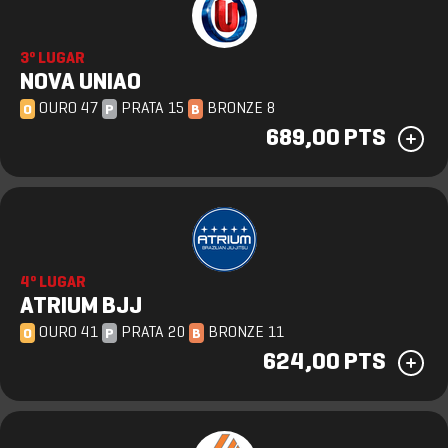
3º LUGAR
NOVA UNIAO
OURO 47
PRATA 15
BRONZE 8
O
P
B
689,00 PTS
4º LUGAR
ATRIUM BJJ
OURO 41
PRATA 20
BRONZE 11
O
P
B
624,00 PTS