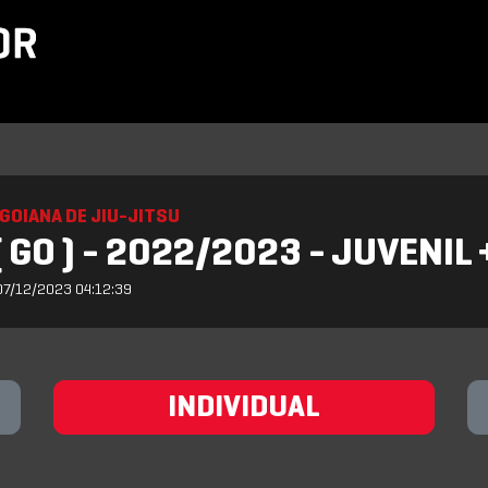
GOIANA DE JIU-JITSU
( GO ) - 2022/2023 - JUVENIL
07/12/2023 04:12:39
INDIVIDUAL