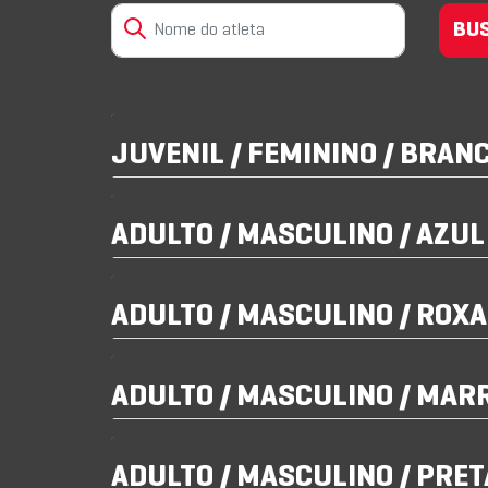
JUVENIL / FEMININO / BRAN
ADULTO / MASCULINO / AZUL
ADULTO / MASCULINO / ROXA
ADULTO / MASCULINO / MA
ADULTO / MASCULINO / PRET