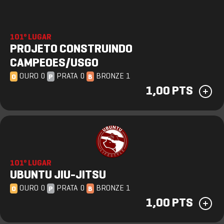
101º LUGAR
PROJETO CONSTRUINDO
CAMPEOES/USGO
OURO 0
PRATA 0
BRONZE 1
O
P
B
1,00 PTS
101º LUGAR
UBUNTU JIU-JITSU
OURO 0
PRATA 0
BRONZE 1
O
P
B
1,00 PTS