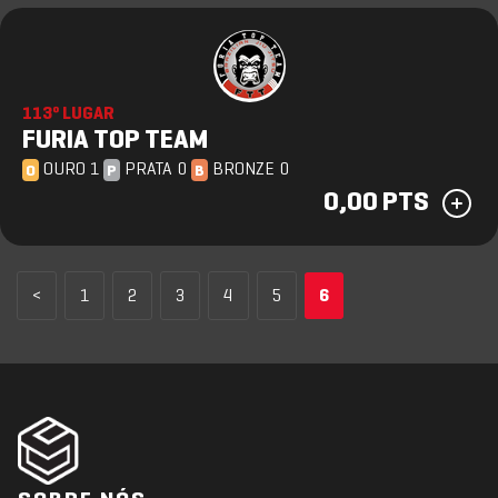
113º LUGAR
FURIA TOP TEAM
OURO 1
PRATA 0
BRONZE 0
O
P
B
0,00 PTS
<
1
2
3
4
5
6