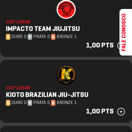
FALE CONOSCO
101º LUGAR
IMPACTO TEAM JIUJITSU
OURO 0
PRATA 0
BRONZE 1
O
P
B
1,00 PTS
101º LUGAR
KIOTO BRAZILIAN JIU-JITSU
OURO 0
PRATA 0
BRONZE 1
O
P
B
1,00 PTS