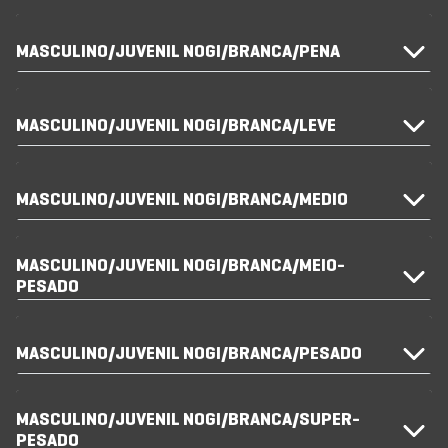
MASCULINO/JUVENIL NOGI/BRANCA/PENA
MASCULINO/JUVENIL NOGI/BRANCA/LEVE
MASCULINO/JUVENIL NOGI/BRANCA/MEDIO
MASCULINO/JUVENIL NOGI/BRANCA/MEIO-
PESADO
MASCULINO/JUVENIL NOGI/BRANCA/PESADO
MASCULINO/JUVENIL NOGI/BRANCA/SUPER-
PESADO