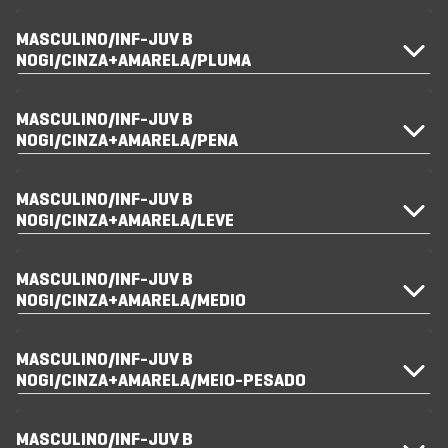
MASCULINO/INF-JUV B
NOGI/CINZA+AMARELA/PLUMA
MASCULINO/INF-JUV B
NOGI/CINZA+AMARELA/PENA
MASCULINO/INF-JUV B
NOGI/CINZA+AMARELA/LEVE
MASCULINO/INF-JUV B
NOGI/CINZA+AMARELA/MEDIO
MASCULINO/INF-JUV B
NOGI/CINZA+AMARELA/MEIO-PESADO
MASCULINO/INF-JUV B