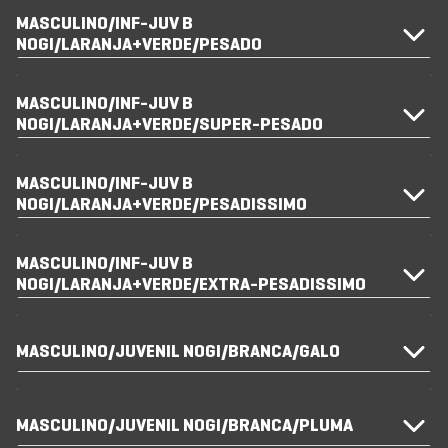
MASCULINO/INF-JUV B
NOGI/LARANJA+VERDE/PESADO
MASCULINO/INF-JUV B
NOGI/LARANJA+VERDE/SUPER-PESADO
MASCULINO/INF-JUV B
NOGI/LARANJA+VERDE/PESADISSIMO
MASCULINO/INF-JUV B
NOGI/LARANJA+VERDE/EXTRA-PESADISSIMO
MASCULINO/JUVENIL NOGI/BRANCA/GALO
MASCULINO/JUVENIL NOGI/BRANCA/PLUMA