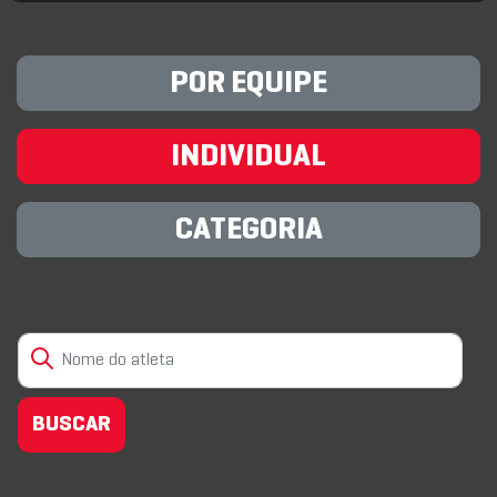
POR EQUIPE
INDIVIDUAL
CATEGORIA