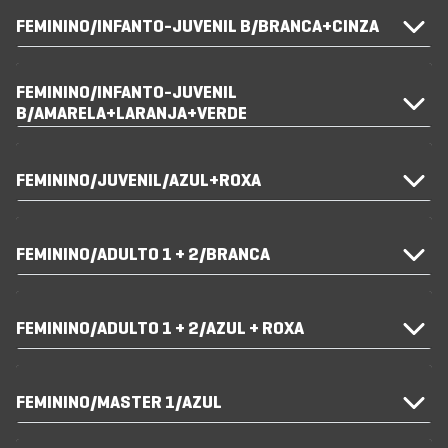
FEMININO/INFANTO-JUVENIL B/BRANCA+CINZA
FEMININO/INFANTO-JUVENIL
B/AMARELA+LARANJA+VERDE
FEMININO/JUVENIL/AZUL+ROXA
FEMININO/ADULTO 1 + 2/BRANCA
FEMININO/ADULTO 1 + 2/AZUL + ROXA
FEMININO/MASTER 1/AZUL