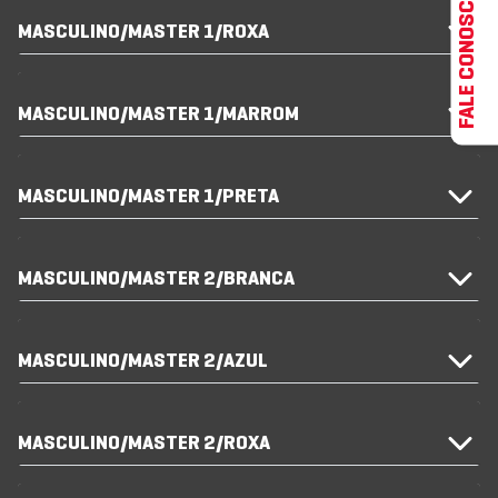
FALE CONOSCO
MASCULINO/MASTER 1/ROXA
MASCULINO/MASTER 1/MARROM
MASCULINO/MASTER 1/PRETA
MASCULINO/MASTER 2/BRANCA
MASCULINO/MASTER 2/AZUL
MASCULINO/MASTER 2/ROXA