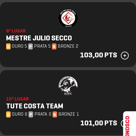
9º LUGAR
MESTRE JULIO SECCO
OURO 5
PRATA 5
BRONZE 2
O
P
B
103,00 PTS
10º LUGAR
TUTE COSTA TEAM
OURO 6
PRATA 0
BRONZE 1
O
P
B
FALE CONOSCO
101,00 PTS