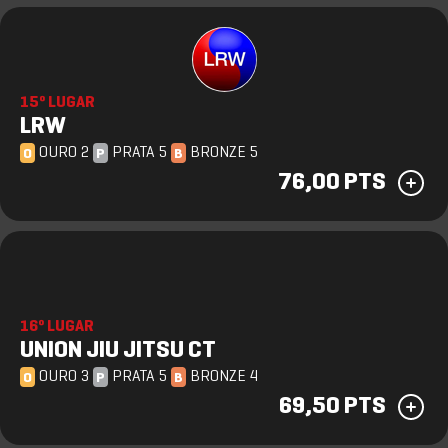
15º LUGAR
LRW
OURO 2
PRATA 5
BRONZE 5
O
P
B
76,00 PTS
16º LUGAR
UNION JIU JITSU CT
OURO 3
PRATA 5
BRONZE 4
O
P
B
69,50 PTS