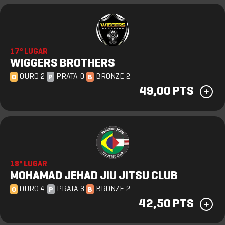
17º LUGAR
WIGGERS BROTHERS
OURO 2
PRATA 0
BRONZE 2
O
P
B
49,00 PTS
18º LUGAR
MOHAMAD JEHAD JIU JITSU CLUB
OURO 4
PRATA 3
BRONZE 2
O
P
B
42,50 PTS