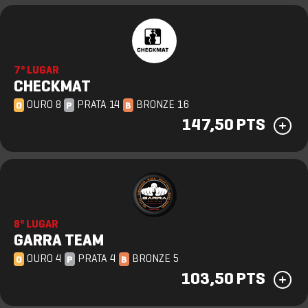
7º LUGAR
CHECKMAT
OURO 8
PRATA 14
BRONZE 16
O
P
B
147,50 PTS
8º LUGAR
GARRA TEAM
OURO 4
PRATA 4
BRONZE 5
O
P
B
103,50 PTS