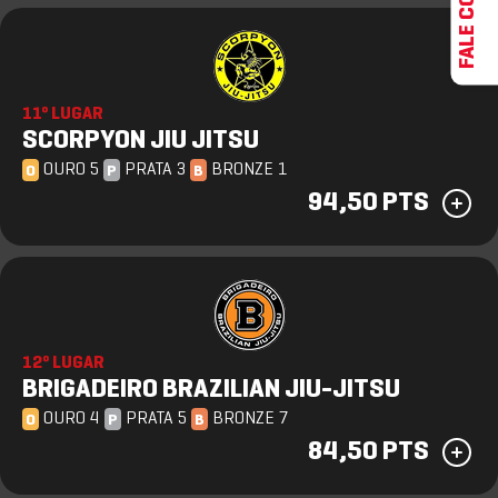
11º LUGAR
SCORPYON JIU JITSU
OURO 5
PRATA 3
BRONZE 1
O
P
B
94,50 PTS
12º LUGAR
BRIGADEIRO BRAZILIAN JIU-JITSU
OURO 4
PRATA 5
BRONZE 7
O
P
B
84,50 PTS