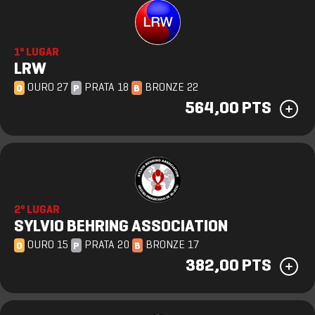
1º LUGAR
LRW
OURO 27
PRATA 18
BRONZE 22
O
P
B
564,00 PTS
2º LUGAR
SYLVIO BEHRING ASSOCIATION
OURO 15
PRATA 20
BRONZE 17
O
P
B
382,00 PTS