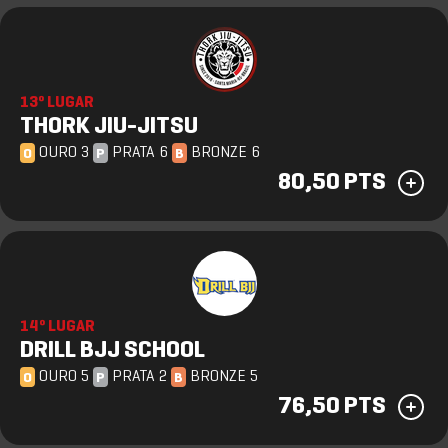
13º LUGAR
THORK JIU-JITSU
OURO 3
PRATA 6
BRONZE 6
O
P
B
80,50 PTS
14º LUGAR
DRILL BJJ SCHOOL
OURO 5
PRATA 2
BRONZE 5
O
P
B
76,50 PTS