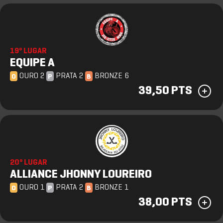
19º LUGAR
EQUIPE A
OURO 2
PRATA 2
BRONZE 6
O
P
B
39,50 PTS
20º LUGAR
ALLIANCE JHONNY LOUREIRO
OURO 1
PRATA 2
BRONZE 1
O
P
B
38,00 PTS