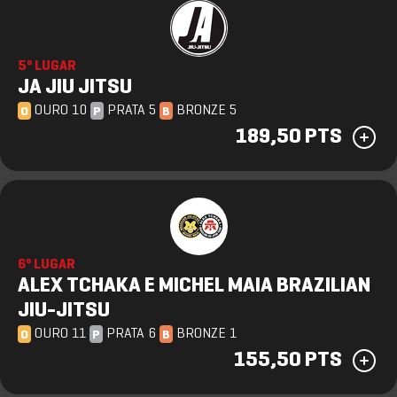
5º LUGAR
JA JIU JITSU
OURO 10
PRATA 5
BRONZE 5
O
P
B
189,50 PTS
6º LUGAR
ALEX TCHAKA E MICHEL MAIA BRAZILIAN
JIU-JITSU
OURO 11
PRATA 6
BRONZE 1
O
P
B
155,50 PTS