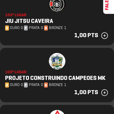
103º LUGAR
JIU JITSU CAVEIRA
OURO 0
PRATA 0
BRONZE 1
O
P
B
1,00 PTS
103º LUGAR
PROJETO CONSTRUINDO CAMPEOES MK
OURO 0
PRATA 0
BRONZE 1
O
P
B
1,00 PTS