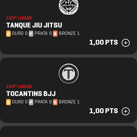
103º LUGAR
TANQUE JIU JITSU
OURO 0
PRATA 0
BRONZE 1
O
P
B
1,00 PTS
103º LUGAR
TOCANTINS BJJ
OURO 0
PRATA 0
BRONZE 1
O
P
B
1,00 PTS