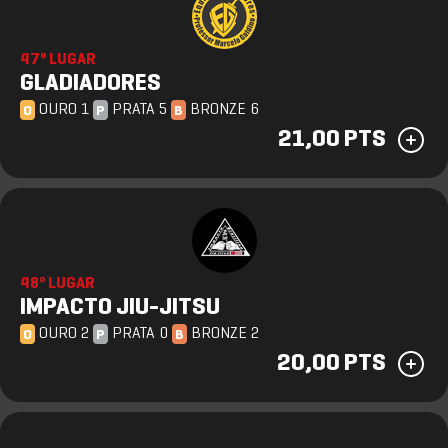
47º LUGAR
GLADIADORES
OURO 1
PRATA 5
BRONZE 6
O
P
B
21,00 PTS
48º LUGAR
IMPACTO JIU-JITSU
OURO 2
PRATA 0
BRONZE 2
O
P
B
20,00 PTS