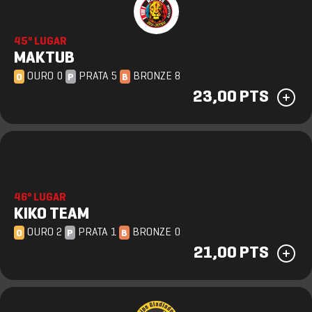
45º LUGAR
MAKTUB
OURO 0
PRATA 5
BRONZE 8
O
P
B
23,00 PTS
46º LUGAR
KIKO TEAM
OURO 2
PRATA 1
BRONZE 0
O
P
B
21,00 PTS