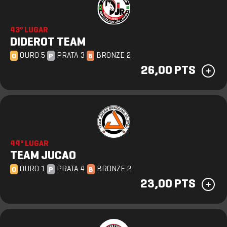
43º LUGAR
DIDEROT TEAM
OURO 5
PRATA 3
BRONZE 2
O
P
B
26,00 PTS
44º LUGAR
TEAM JUCAO
OURO 1
PRATA 4
BRONZE 2
O
P
B
23,00 PTS