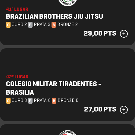
41º LUGAR
BRAZILIAN BROTHERS JIU JITSU
OURO 2
PRATA 3
BRONZE 2
O
P
B
29,00 PTS
42º LUGAR
COLEGIO MILITAR TIRADENTES -
BRASILIA
OURO 3
PRATA 0
BRONZE 0
O
P
B
27,00 PTS