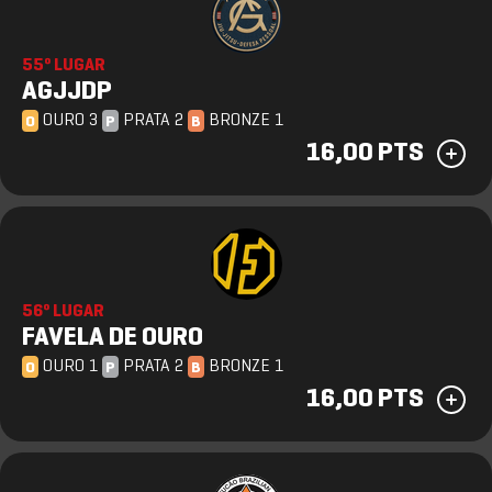
55º LUGAR
AGJJDP
OURO 3
PRATA 2
BRONZE 1
O
P
B
16,00 PTS
56º LUGAR
FAVELA DE OURO
OURO 1
PRATA 2
BRONZE 1
O
P
B
16,00 PTS