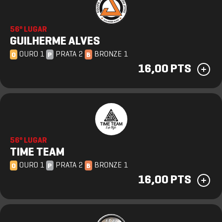
56º LUGAR
GUILHERME ALVES
OURO 1
PRATA 2
BRONZE 1
O
P
B
16,00 PTS
56º LUGAR
TIME TEAM
OURO 1
PRATA 2
BRONZE 1
O
P
B
16,00 PTS