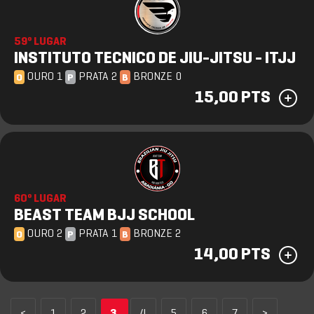
59º LUGAR
INSTITUTO TECNICO DE JIU-JITSU - ITJJ
OURO 1
PRATA 2
BRONZE 0
O
P
B
15,00 PTS
60º LUGAR
BEAST TEAM BJJ SCHOOL
OURO 2
PRATA 1
BRONZE 2
O
P
B
14,00 PTS