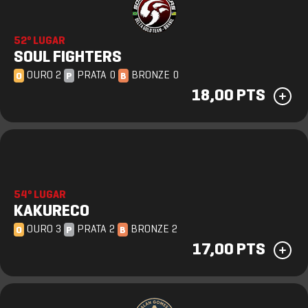
52º LUGAR
SOUL FIGHTERS
OURO 2
PRATA 0
BRONZE 0
O
P
B
18,00 PTS
54º LUGAR
KAKURECO
OURO 3
PRATA 2
BRONZE 2
O
P
B
17,00 PTS