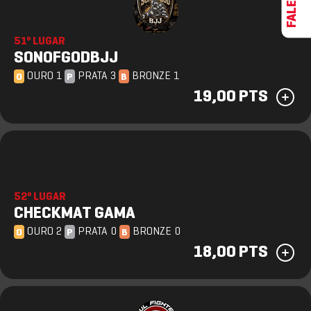
51º LUGAR
SONOFGODBJJ
OURO 1
PRATA 3
BRONZE 1
O
P
B
19,00 PTS
52º LUGAR
CHECKMAT GAMA
OURO 2
PRATA 0
BRONZE 0
O
P
B
18,00 PTS