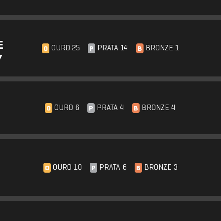
E
OURO 25
PRATA 14
BRONZE 1
O
P
B
Y
OURO 6
PRATA 4
BRONZE 4
O
P
B
OURO 10
PRATA 6
BRONZE 3
O
P
B