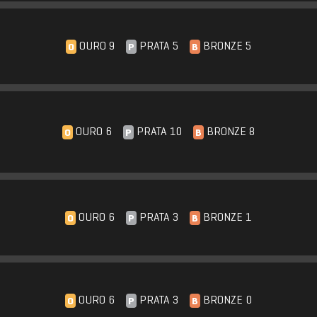
OURO 9
PRATA 5
BRONZE 5
O
P
B
OURO 6
PRATA 10
BRONZE 8
O
P
B
OURO 6
PRATA 3
BRONZE 1
O
P
B
OURO 6
PRATA 3
BRONZE 0
O
P
B