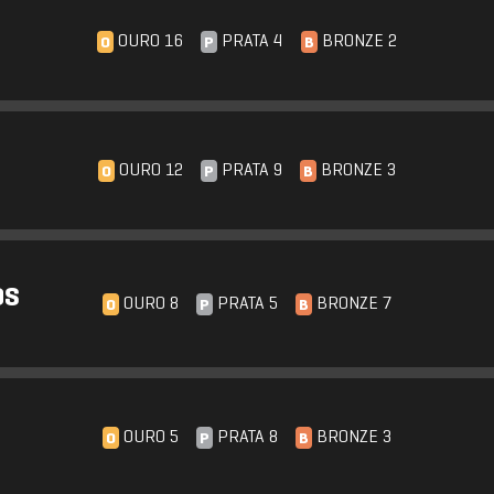
OURO 16
PRATA 4
BRONZE 2
O
P
B
OURO 12
PRATA 9
BRONZE 3
O
P
B
OS
OURO 8
PRATA 5
BRONZE 7
O
P
B
OURO 5
PRATA 8
BRONZE 3
O
P
B