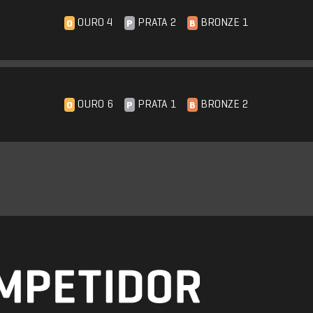
OURO 4
PRATA 2
BRONZE 1
O
P
B
OURO 6
PRATA 1
BRONZE 2
O
P
B