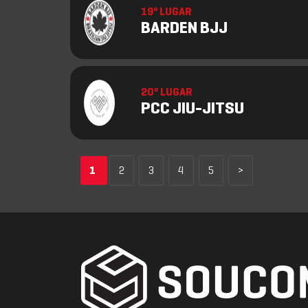
19º LUGAR
BARDEN BJJ
20º LUGAR
PCC JIU-JITSU
1
2
3
4
5
>