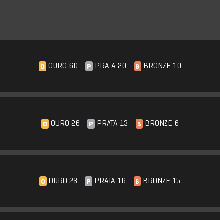
OURO 60
PRATA 20
BRONZE 10
O
P
B
OURO 26
PRATA 13
BRONZE 6
O
P
B
OURO 23
PRATA 16
BRONZE 15
O
P
B