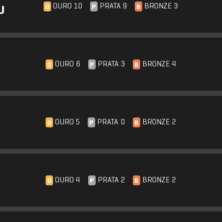
OURO 10
PRATA 9
BRONZE 3
O
P
B
U
OURO 6
PRATA 3
BRONZE 4
O
P
B
OURO 5
PRATA 0
BRONZE 2
O
P
B
OURO 4
PRATA 2
BRONZE 2
O
P
B