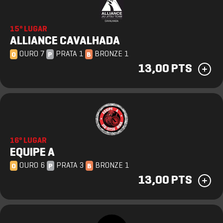
15º LUGAR
ALLIANCE CAVALHADA
OURO 7
PRATA 1
BRONZE 1
O
P
B
13,00 PTS
16º LUGAR
EQUIPE A
OURO 6
PRATA 3
BRONZE 1
O
P
B
13,00 PTS