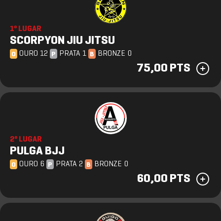
1º LUGAR
SCORPYON JIU JITSU
OURO 12
PRATA 1
BRONZE 0
O
P
B
75,00 PTS
2º LUGAR
PULGA BJJ
OURO 6
PRATA 2
BRONZE 0
O
P
B
60,00 PTS