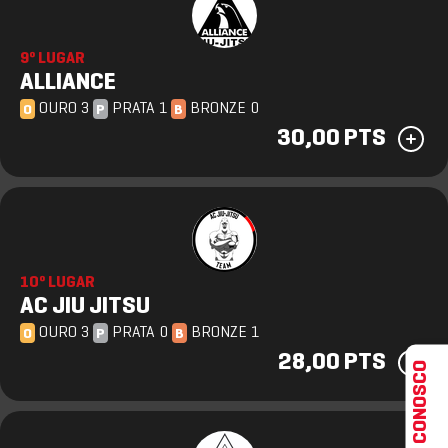
9º LUGAR
ALLIANCE
OURO 3
PRATA 1
BRONZE 0
O
P
B
30,00 PTS
10º LUGAR
AC JIU JITSU
OURO 3
PRATA 0
BRONZE 1
O
P
B
28,00 PTS
FALE CONOSCO