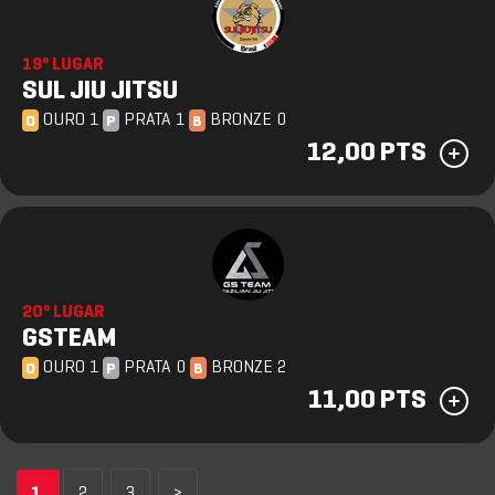
19º LUGAR
SUL JIU JITSU
OURO 1
PRATA 1
BRONZE 0
O
P
B
12,00 PTS
20º LUGAR
GSTEAM
OURO 1
PRATA 0
BRONZE 2
O
P
B
11,00 PTS
1
2
3
>