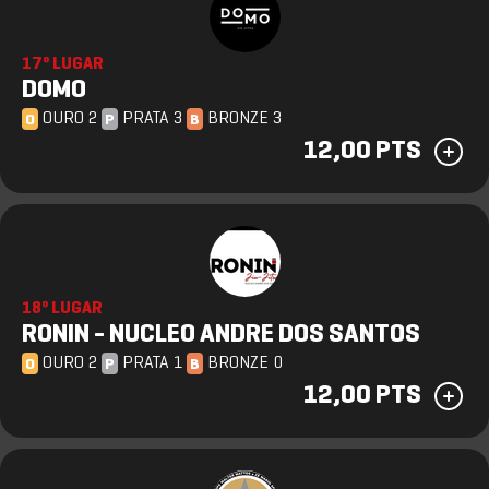
17º LUGAR
DOMO
OURO 2
PRATA 3
BRONZE 3
O
P
B
12,00 PTS
18º LUGAR
RONIN - NUCLEO ANDRE DOS SANTOS
OURO 2
PRATA 1
BRONZE 0
O
P
B
12,00 PTS