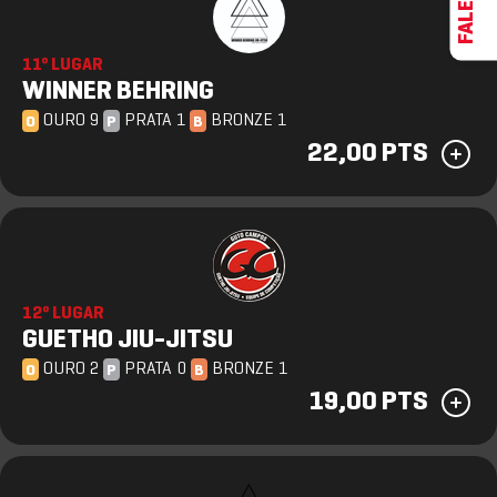
11º LUGAR
WINNER BEHRING
OURO 9
PRATA 1
BRONZE 1
O
P
B
22,00 PTS
12º LUGAR
GUETHO JIU-JITSU
OURO 2
PRATA 0
BRONZE 1
O
P
B
19,00 PTS