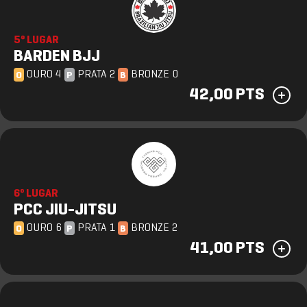
5º LUGAR
BARDEN BJJ
OURO 4
PRATA 2
BRONZE 0
O
P
B
42,00 PTS
6º LUGAR
PCC JIU-JITSU
OURO 6
PRATA 1
BRONZE 2
O
P
B
41,00 PTS