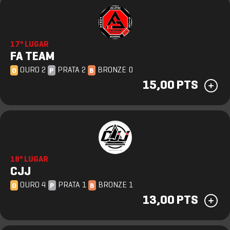
17º LUGAR
FA TEAM
OURO 2
PRATA 2
BRONZE 0
O
P
B
15,00 PTS
18º LUGAR
CJJ
OURO 4
PRATA 1
BRONZE 1
O
P
B
13,00 PTS