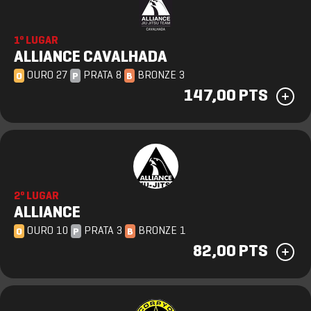
1º LUGAR
ALLIANCE CAVALHADA
OURO 27
PRATA 8
BRONZE 3
O
P
B
147,00 PTS
2º LUGAR
ALLIANCE
OURO 10
PRATA 3
BRONZE 1
O
P
B
82,00 PTS