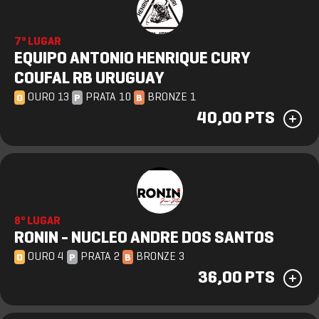
7º LUGAR
EQUIPO ANTONIO HENRIQUE CURY
COUFAL RB URUGUAY
OURO 13
PRATA 10
BRONZE 1
O
P
B
40,00 PTS
8º LUGAR
RONIN - NUCLEO ANDRE DOS SANTOS
OURO 4
PRATA 2
BRONZE 3
O
P
B
36,00 PTS