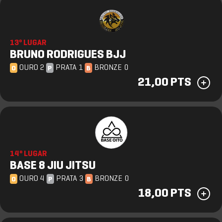
13º LUGAR
BRUNO RODRIGUES BJJ
OURO 2
PRATA 1
BRONZE 0
O
P
B
21,00 PTS
14º LUGAR
BASE 8 JIU JITSU
OURO 4
PRATA 3
BRONZE 0
O
P
B
18,00 PTS