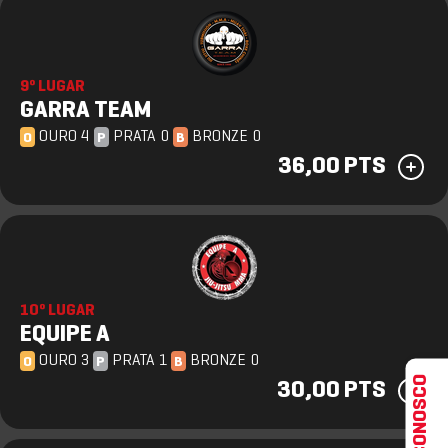
9º LUGAR
GARRA TEAM
OURO 4
PRATA 0
BRONZE 0
O
P
B
36,00 PTS
10º LUGAR
EQUIPE A
OURO 3
PRATA 1
BRONZE 0
O
P
B
FALE CONOSCO
30,00 PTS