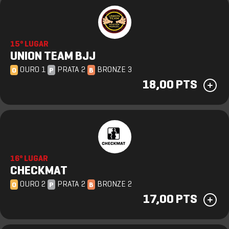
15º LUGAR
UNION TEAM BJJ
OURO 1
PRATA 2
BRONZE 3
O
P
B
18,00 PTS
16º LUGAR
CHECKMAT
OURO 2
PRATA 2
BRONZE 2
O
P
B
17,00 PTS