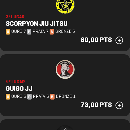
3º LUGAR
SCORPYON JIU JITSU
OURO 7
PRATA 7
BRONZE 5
O
P
B
80,00 PTS
4º LUGAR
GUIGO JJ
OURO 6
PRATA 6
BRONZE 1
O
P
B
73,00 PTS