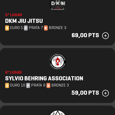
5º LUGAR
DKM JIU JITSU
OURO 5
PRATA 7
BRONZE 3
O
P
B
69,00 PTS
6º LUGAR
SYLVIO BEHRING ASSOCIATION
OURO 10
PRATA 6
BRONZE 3
O
P
B
59,00 PTS