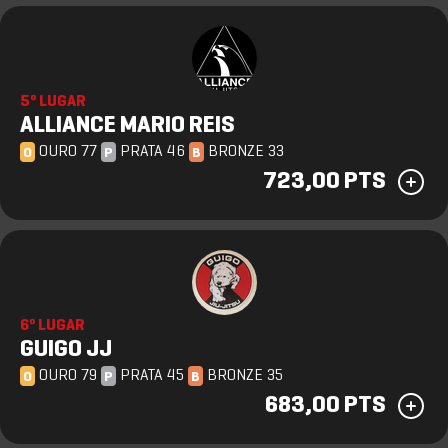
5º LUGAR
ALLIANCE MARIO REIS
OURO 77
PRATA 46
BRONZE 33
O
P
B
723,00 PTS
6º LUGAR
GUIGO JJ
OURO 79
PRATA 45
BRONZE 35
O
P
B
683,00 PTS