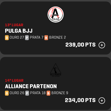
13º LUGAR
PULGA BJJ
OURO 27
PRATA 7
BRONZE 2
O
P
B
239,00 PTS
14º LUGAR
ALLIANCE PARTENON
OURO 26
PRATA 18
BRONZE 9
O
P
B
234,00 PTS