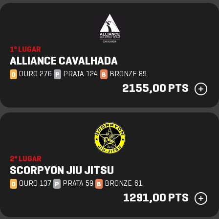
1º LUGAR
ALLIANCE CAVALHADA
OURO 276
PRATA 124
BRONZE 89
O
P
B
2155,00 PTS
2º LUGAR
SCORPYON JIU JITSU
OURO 137
PRATA 59
BRONZE 61
O
P
B
1291,00 PTS