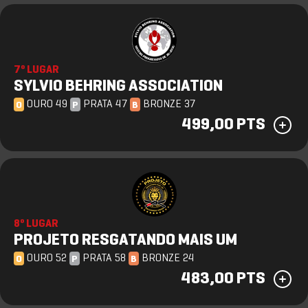
7º LUGAR
SYLVIO BEHRING ASSOCIATION
OURO 49
PRATA 47
BRONZE 37
O
P
B
499,00 PTS
8º LUGAR
PROJETO RESGATANDO MAIS UM
OURO 52
PRATA 58
BRONZE 24
O
P
B
483,00 PTS