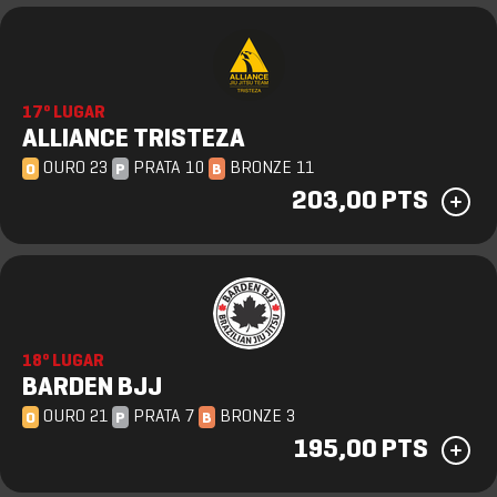
17º LUGAR
ALLIANCE TRISTEZA
OURO 23
PRATA 10
BRONZE 11
O
P
B
203,00 PTS
18º LUGAR
BARDEN BJJ
OURO 21
PRATA 7
BRONZE 3
O
P
B
195,00 PTS