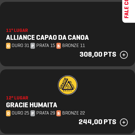
11º LUGAR
ALLIANCE CAPAO DA CANOA
OURO 31
PRATA 15
BRONZE 11
O
P
B
308,00 PTS
12º LUGAR
GRACIE HUMAITA
OURO 25
PRATA 29
BRONZE 22
O
P
B
244,00 PTS