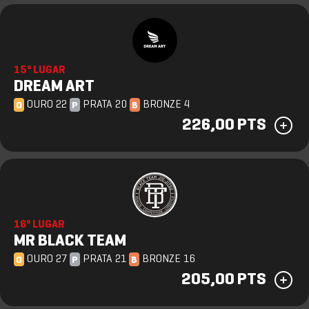
15º LUGAR
DREAM ART
OURO 22
PRATA 20
BRONZE 4
O
P
B
226,00 PTS
16º LUGAR
MR BLACK TEAM
OURO 27
PRATA 21
BRONZE 16
O
P
B
205,00 PTS