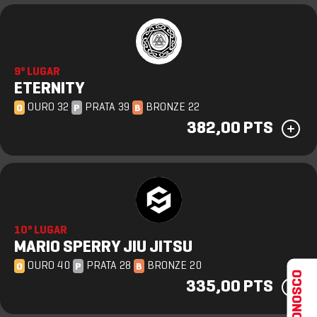
9º LUGAR
ETERNITY
OURO 32
PRATA 39
BRONZE 22
O
P
B
382,00 PTS
10º LUGAR
MARIO SPERRY JIU JITSU
OURO 40
PRATA 28
BRONZE 20
O
P
B
FALE CONOSCO
335,00 PTS