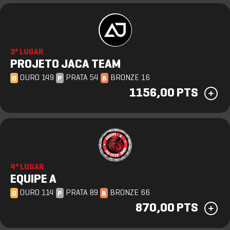
3º LUGAR
PROJETO JACA TEAM
OURO 149
PRATA 54
BRONZE 16
O
P
B
1156,00 PTS
4º LUGAR
EQUIPE A
OURO 114
PRATA 89
BRONZE 66
O
P
B
870,00 PTS