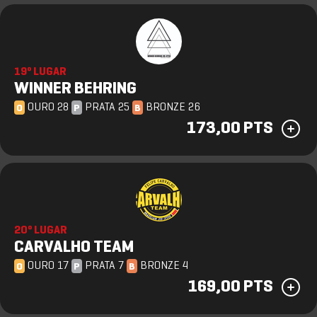
19º LUGAR
WINNER BEHRING
OURO 28
PRATA 25
BRONZE 26
O
P
B
173,00 PTS
20º LUGAR
CARVALHO TEAM
OURO 17
PRATA 7
BRONZE 4
O
P
B
169,00 PTS