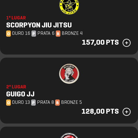
1º LUGAR
SCORPYON JIU JITSU
OURO 16
PRATA 6
BRONZE 4
O
P
B
157,00 PTS
2º LUGAR
GUIGO JJ
OURO 13
PRATA 8
BRONZE 5
O
P
B
128,00 PTS