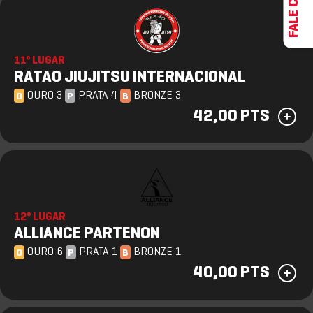
11º LUGAR
RATAO JIUJITSU INTERNACIONAL
OURO 3
PRATA 4
BRONZE 3
O
P
B
42,00 PTS
12º LUGAR
ALLIANCE PARTENON
OURO 6
PRATA 1
BRONZE 1
O
P
B
40,00 PTS