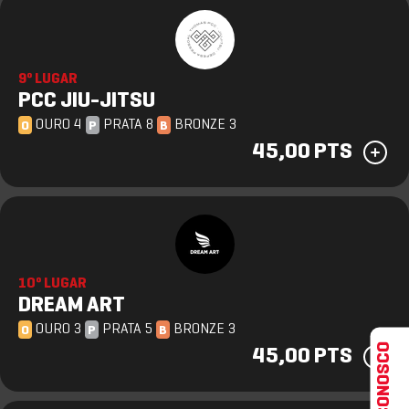
9º LUGAR
PCC JIU-JITSU
OURO 4
PRATA 8
BRONZE 3
O
P
B
45,00 PTS
10º LUGAR
DREAM ART
OURO 3
PRATA 5
BRONZE 3
O
P
B
FALE CONOSCO
45,00 PTS