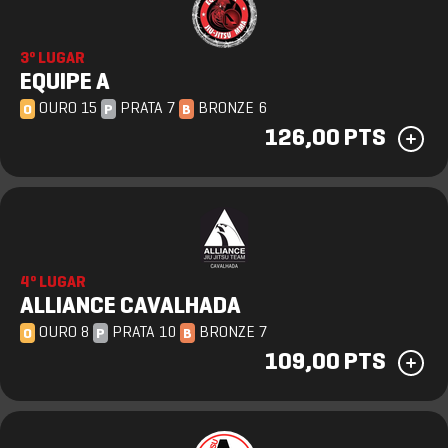
3º LUGAR
EQUIPE A
OURO 15
PRATA 7
BRONZE 6
O
P
B
126,00 PTS
4º LUGAR
ALLIANCE CAVALHADA
OURO 8
PRATA 10
BRONZE 7
O
P
B
109,00 PTS