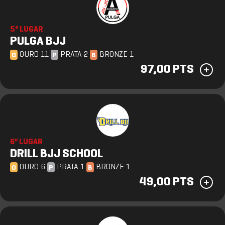
5º LUGAR
PULGA BJJ
OURO 11
PRATA 2
BRONZE 1
O
P
B
97,00 PTS
6º LUGAR
DRILL BJJ SCHOOL
OURO 6
PRATA 1
BRONZE 1
O
P
B
49,00 PTS