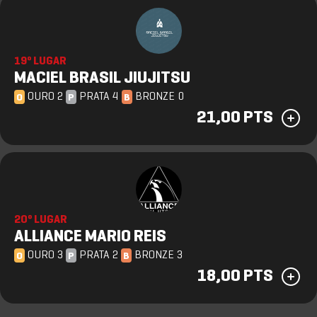
19º LUGAR
MACIEL BRASIL JIUJITSU
OURO 2
PRATA 4
BRONZE 0
O
P
B
21,00 PTS
20º LUGAR
ALLIANCE MARIO REIS
OURO 3
PRATA 2
BRONZE 3
O
P
B
18,00 PTS