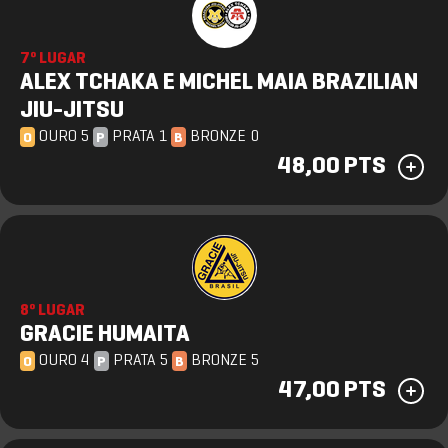
7º LUGAR
ALEX TCHAKA E MICHEL MAIA BRAZILIAN
JIU-JITSU
OURO 5
PRATA 1
BRONZE 0
O
P
B
48,00 PTS
8º LUGAR
GRACIE HUMAITA
OURO 4
PRATA 5
BRONZE 5
O
P
B
47,00 PTS