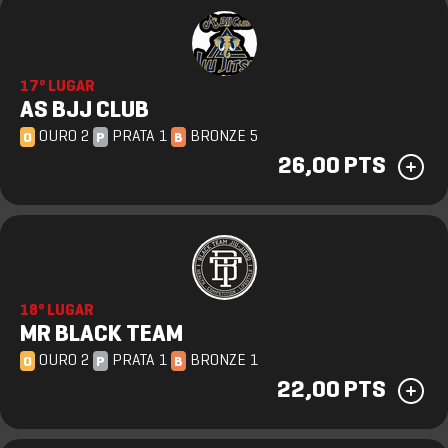
17º LUGAR
AS BJJ CLUB
OURO 2
PRATA 1
BRONZE 5
O
P
B
26,00 PTS
18º LUGAR
MR BLACK TEAM
OURO 2
PRATA 1
BRONZE 1
O
P
B
22,00 PTS