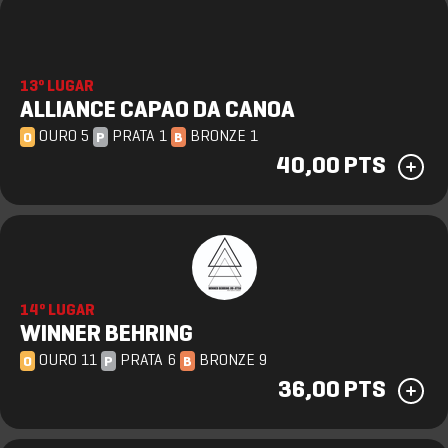
13º LUGAR
ALLIANCE CAPAO DA CANOA
OURO 5
PRATA 1
BRONZE 1
O
P
B
40,00 PTS
14º LUGAR
WINNER BEHRING
OURO 11
PRATA 6
BRONZE 9
O
P
B
36,00 PTS