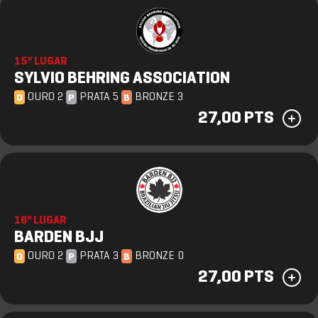
15º LUGAR
SYLVIO BEHRING ASSOCIATION
OURO 2
PRATA 5
BRONZE 3
O
P
B
27,00 PTS
16º LUGAR
BARDEN BJJ
OURO 2
PRATA 3
BRONZE 0
O
P
B
27,00 PTS