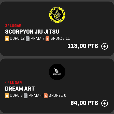
3º LUGAR
SCORPYON JIU JITSU
OURO 12
PRATA 7
BRONZE 11
O
P
B
113,00 PTS
4º LUGAR
DREAM ART
OURO 8
PRATA 4
BRONZE 0
O
P
B
84,00 PTS