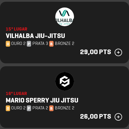
15º LUGAR
VILHALBA JIU-JITSU
OURO 2
PRATA 3
BRONZE 2
O
P
B
29,00 PTS
16º LUGAR
MARIO SPERRY JIU JITSU
OURO 2
PRATA 2
BRONZE 2
O
P
B
26,00 PTS