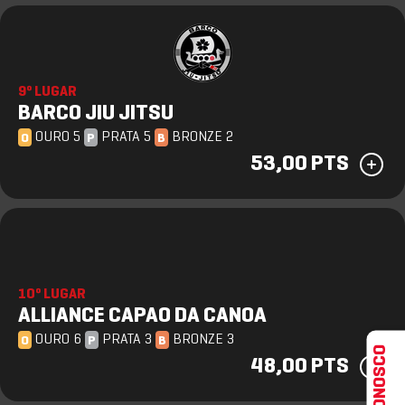
9º LUGAR
BARCO JIU JITSU
OURO 5
PRATA 5
BRONZE 2
O
P
B
53,00 PTS
10º LUGAR
ALLIANCE CAPAO DA CANOA
OURO 6
PRATA 3
BRONZE 3
O
P
B
FALE CONOSCO
48,00 PTS