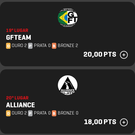
19º LUGAR
GFTEAM
OURO 2
PRATA 0
BRONZE 2
O
P
B
20,00 PTS
20º LUGAR
ALLIANCE
OURO 2
PRATA 0
BRONZE 0
O
P
B
18,00 PTS