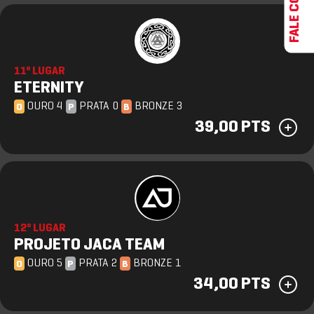
11º LUGAR
ETERNITY
OURO 4
PRATA 0
BRONZE 3
O
P
B
39,00 PTS
12º LUGAR
PROJETO JACA TEAM
OURO 5
PRATA 2
BRONZE 1
O
P
B
34,00 PTS