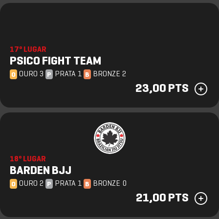
17º LUGAR
PSICO FIGHT TEAM
OURO 3
PRATA 1
BRONZE 2
O
P
B
23,00 PTS
18º LUGAR
BARDEN BJJ
OURO 2
PRATA 1
BRONZE 0
O
P
B
21,00 PTS