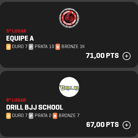
5º LUGAR
EQUIPE A
OURO 7
PRATA 10
BRONZE 14
O
P
B
71,00 PTS
6º LUGAR
DRILL BJJ SCHOOL
OURO 7
PRATA 2
BRONZE 7
O
P
B
67,00 PTS