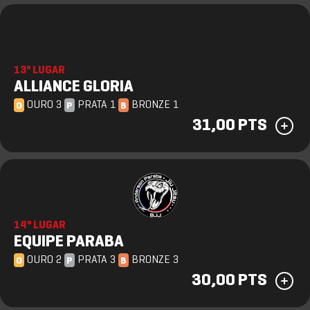
13º LUGAR
ALLIANCE GLORIA
OURO 3
PRATA 1
BRONZE 1
O
P
B
31,00 PTS
14º LUGAR
EQUIPE PARABA
OURO 2
PRATA 3
BRONZE 3
O
P
B
30,00 PTS