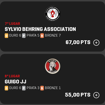
7º LUGAR
SYLVIO BEHRING ASSOCIATION
OURO 6
PRATA 5
BRONZE 7
O
P
B
67,00 PTS
8º LUGAR
GUIGO JJ
OURO 6
PRATA 3
BRONZE 1
O
P
B
55,00 PTS