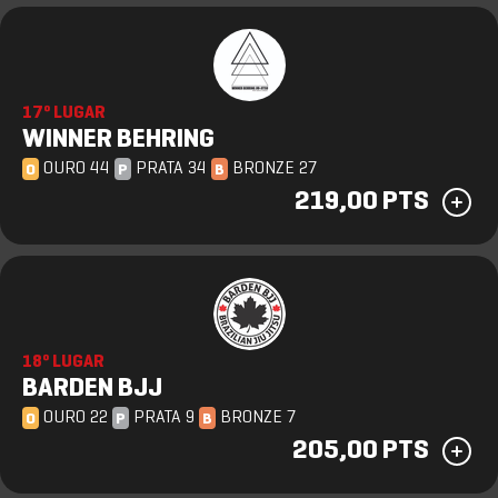
17º LUGAR
WINNER BEHRING
OURO 44
PRATA 34
BRONZE 27
O
P
B
219,00 PTS
18º LUGAR
BARDEN BJJ
OURO 22
PRATA 9
BRONZE 7
O
P
B
205,00 PTS