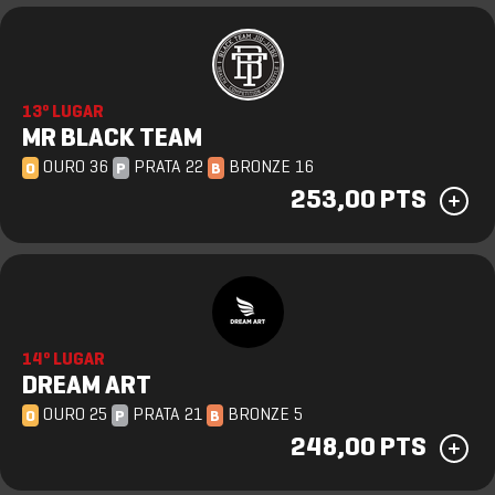
13º LUGAR
MR BLACK TEAM
OURO 36
PRATA 22
BRONZE 16
O
P
B
253,00 PTS
14º LUGAR
DREAM ART
OURO 25
PRATA 21
BRONZE 5
O
P
B
248,00 PTS