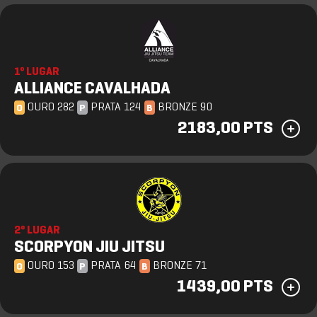
1º LUGAR
ALLIANCE CAVALHADA
OURO 282
PRATA 124
BRONZE 90
O
P
B
2183,00 PTS
2º LUGAR
SCORPYON JIU JITSU
OURO 153
PRATA 64
BRONZE 71
O
P
B
1439,00 PTS