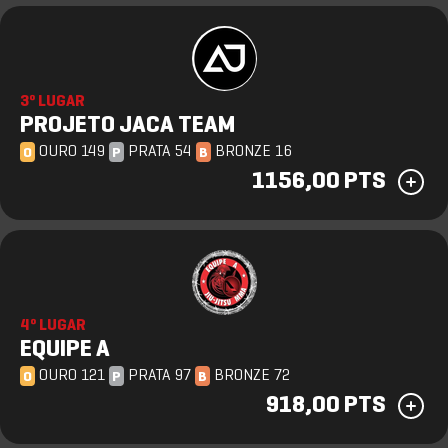
3º LUGAR
PROJETO JACA TEAM
OURO 149
PRATA 54
BRONZE 16
O
P
B
1156,00 PTS
4º LUGAR
EQUIPE A
OURO 121
PRATA 97
BRONZE 72
O
P
B
918,00 PTS