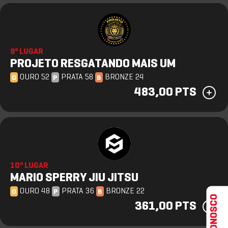
9º LUGAR
PROJETO RESGATANDO MAIS UM
OURO 52
PRATA 58
BRONZE 24
O
P
B
483,00 PTS
10º LUGAR
MARIO SPERRY JIU JITSU
OURO 48
PRATA 36
BRONZE 22
O
P
B
FALE CONOSCO
361,00 PTS