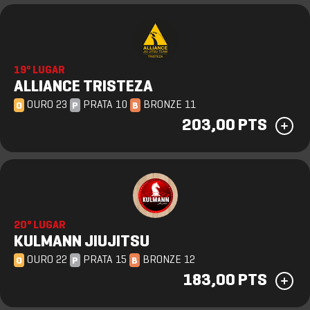
19º LUGAR
ALLIANCE TRISTEZA
OURO 23
PRATA 10
BRONZE 11
O
P
B
203,00 PTS
20º LUGAR
KULMANN JIUJITSU
OURO 22
PRATA 15
BRONZE 12
O
P
B
183,00 PTS