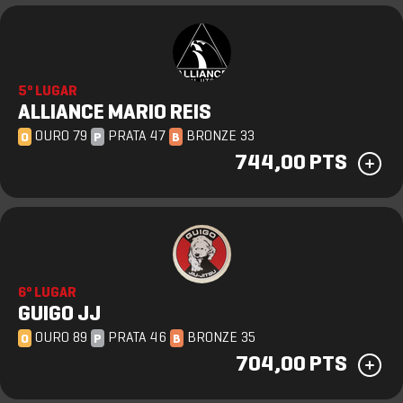
5º LUGAR
ALLIANCE MARIO REIS
OURO 79
PRATA 47
BRONZE 33
O
P
B
744,00 PTS
6º LUGAR
GUIGO JJ
OURO 89
PRATA 46
BRONZE 35
O
P
B
704,00 PTS