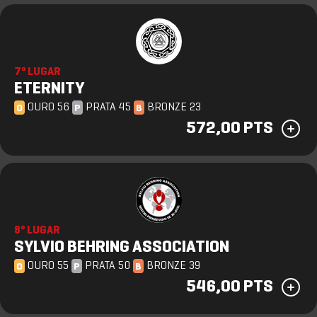
7º LUGAR
ETERNITY
OURO 56
PRATA 45
BRONZE 23
O
P
B
572,00 PTS
8º LUGAR
SYLVIO BEHRING ASSOCIATION
OURO 55
PRATA 50
BRONZE 39
O
P
B
546,00 PTS