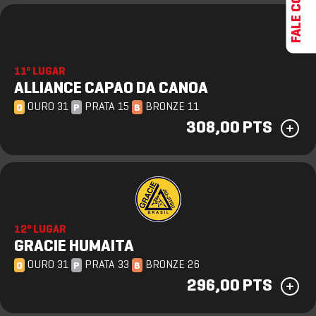
11º LUGAR
ALLIANCE CAPAO DA CANOA
OURO 31
PRATA 15
BRONZE 11
O
P
B
308,00 PTS
12º LUGAR
GRACIE HUMAITA
OURO 31
PRATA 33
BRONZE 26
O
P
B
296,00 PTS