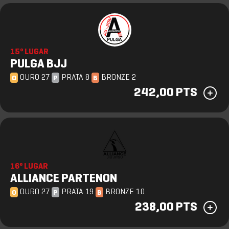
15º LUGAR
PULGA BJJ
OURO 27
PRATA 8
BRONZE 2
O
P
B
242,00 PTS
16º LUGAR
ALLIANCE PARTENON
OURO 27
PRATA 19
BRONZE 10
O
P
B
238,00 PTS