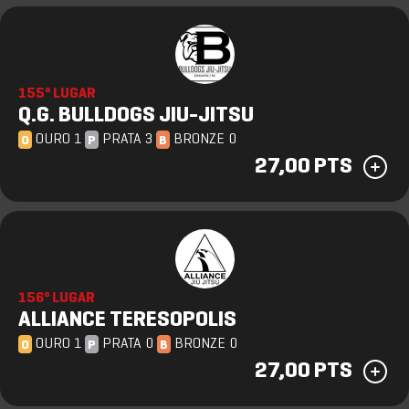
155º LUGAR
Q.G. BULLDOGS JIU-JITSU
OURO 1
PRATA 3
BRONZE 0
O
P
B
27,00 PTS
156º LUGAR
ALLIANCE TERESOPOLIS
OURO 1
PRATA 0
BRONZE 0
O
P
B
27,00 PTS