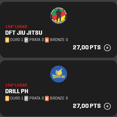
156º LUGAR
DFT JIU JITSU
OURO 1
PRATA 0
BRONZE 0
O
P
B
27,00 PTS
156º LUGAR
DRILL PH
OURO 1
PRATA 0
BRONZE 0
O
P
B
27,00 PTS