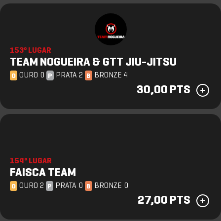
153º LUGAR
TEAM NOGUEIRA & GTT JIU-JITSU
OURO 0
PRATA 2
BRONZE 4
O
P
B
30,00 PTS
154º LUGAR
FAISCA TEAM
OURO 2
PRATA 0
BRONZE 0
O
P
B
27,00 PTS