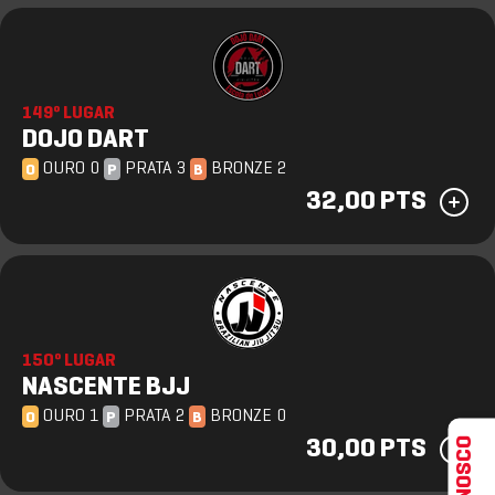
149º LUGAR
DOJO DART
OURO 0
PRATA 3
BRONZE 2
O
P
B
32,00 PTS
150º LUGAR
NASCENTE BJJ
OURO 1
PRATA 2
BRONZE 0
O
P
B
30,00 PTS