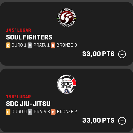
145º LUGAR
SOUL FIGHTERS
OURO 1
PRATA 1
BRONZE 0
O
P
B
33,00 PTS
146º LUGAR
SDC JIU-JITSU
OURO 0
PRATA 3
BRONZE 2
O
P
B
33,00 PTS