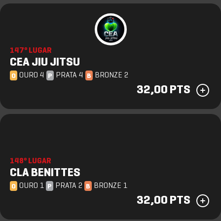
147º LUGAR
CEA JIU JITSU
OURO 4
PRATA 4
BRONZE 2
O
P
B
32,00 PTS
148º LUGAR
CLA BENITTES
OURO 1
PRATA 2
BRONZE 1
O
P
B
32,00 PTS