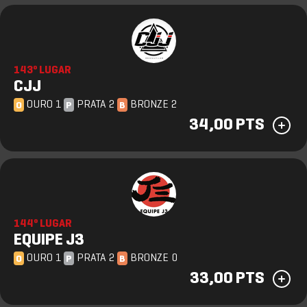
143º LUGAR
CJJ
OURO 1
PRATA 2
BRONZE 2
O
P
B
34,00 PTS
144º LUGAR
EQUIPE J3
OURO 1
PRATA 2
BRONZE 0
O
P
B
33,00 PTS