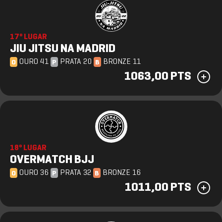
17º LUGAR
JIU JITSU NA MADRID
OURO 41
PRATA 20
BRONZE 11
O
P
B
1063,00 PTS
18º LUGAR
OVERMATCH BJJ
OURO 36
PRATA 32
BRONZE 16
O
P
B
1011,00 PTS