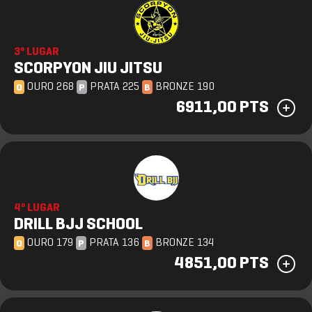
3º LUGAR
SCORPYON JIU JITSU
OURO 268
PRATA 225
BRONZE 190
O
P
B
6911,00 PTS
4º LUGAR
DRILL BJJ SCHOOL
OURO 179
PRATA 136
BRONZE 134
O
P
B
4851,00 PTS