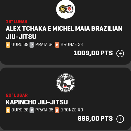
19º LUGAR
ALEX TCHAKA E MICHEL MAIA BRAZILIAN
JIU-JITSU
OURO 39
PRATA 34
BRONZE 38
O
P
B
1009,00 PTS
20º LUGAR
KAPINCHO JIU-JITSU
OURO 28
PRATA 35
BRONZE 40
O
P
B
986,00 PTS