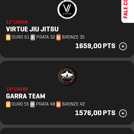
11º LUGAR
VIRTUE JIU JITSU
OURO 61
PRATA 52
BRONZE 35
O
P
B
1659,00 PTS
12º LUGAR
GARRA TEAM
OURO 55
PRATA 48
BRONZE 42
O
P
B
1576,00 PTS