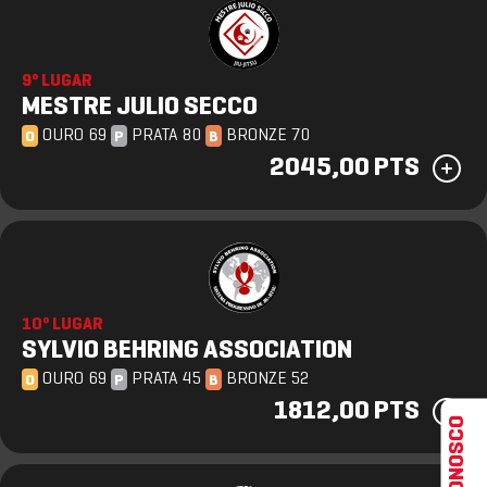
9º LUGAR
MESTRE JULIO SECCO
OURO 69
PRATA 80
BRONZE 70
O
P
B
2045,00 PTS
10º LUGAR
SYLVIO BEHRING ASSOCIATION
OURO 69
PRATA 45
BRONZE 52
O
P
B
1812,00 PTS
FALE CONOSCO