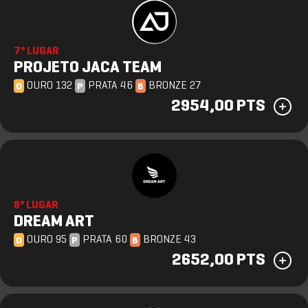
7º LUGAR
PROJETO JACA TEAM
OURO 132
PRATA 46
BRONZE 27
O
P
B
2954,00 PTS
8º LUGAR
DREAM ART
OURO 95
PRATA 60
BRONZE 43
O
P
B
2652,00 PTS