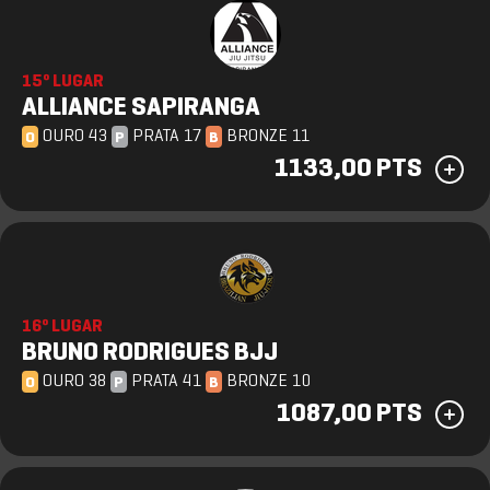
15º LUGAR
ALLIANCE SAPIRANGA
OURO 43
PRATA 17
BRONZE 11
O
P
B
1133,00 PTS
16º LUGAR
BRUNO RODRIGUES BJJ
OURO 38
PRATA 41
BRONZE 10
O
P
B
1087,00 PTS