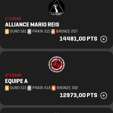
1º LUGAR
ALLIANCE MARIO REIS
OURO 591
PRATA 315
BRONZE 207
O
P
B
14481,00 PTS
2º LUGAR
EQUIPE A
OURO 515
PRATA 416
BRONZE 302
O
P
B
12973,00 PTS