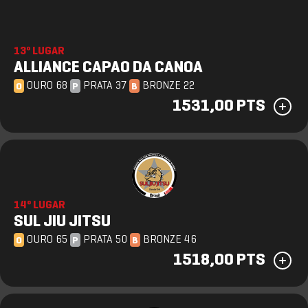
13º LUGAR
ALLIANCE CAPAO DA CANOA
OURO 68
PRATA 37
BRONZE 22
O
P
B
1531,00 PTS
14º LUGAR
SUL JIU JITSU
OURO 65
PRATA 50
BRONZE 46
O
P
B
1518,00 PTS