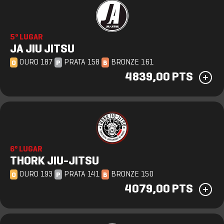
5º LUGAR
JA JIU JITSU
OURO 187
PRATA 158
BRONZE 161
O
P
B
4839,00 PTS
6º LUGAR
THORK JIU-JITSU
OURO 193
PRATA 141
BRONZE 150
O
P
B
4079,00 PTS