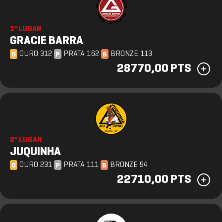
1º LUGAR
GRACIE BARRA
OURO 312
PRATA 162
BRONZE 113
O
P
B
28770,00 PTS
2º LUGAR
JUQUINHA
OURO 231
PRATA 111
BRONZE 94
O
P
B
22710,00 PTS