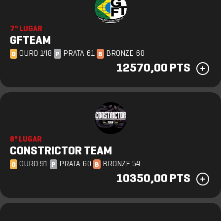
7º LUGAR
GFTEAM
OURO 148
PRATA 61
BRONZE 60
O
P
B
12570,00 PTS
8º LUGAR
CONSTRICTOR TEAM
OURO 91
PRATA 60
BRONZE 54
O
P
B
10350,00 PTS