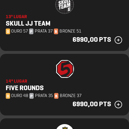
13º LUGAR
SKULL JJ TEAM
OURO 57
PRATA 37
BRONZE 51
O
P
B
6990,00 PTS
14º LUGAR
FIVE ROUNDS
OURO 48
PRATA 35
BRONZE 37
O
P
B
6990,00 PTS