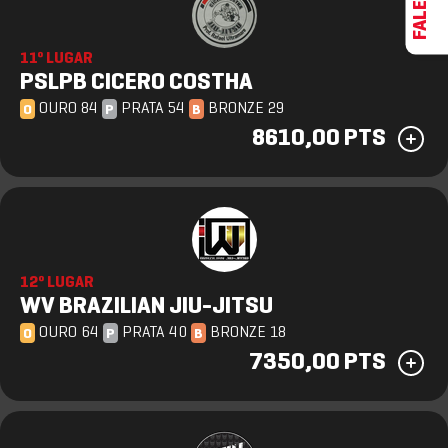
11º LUGAR
PSLPB CICERO COSTHA
OURO 84
PRATA 54
BRONZE 29
O
P
B
8610,00 PTS
12º LUGAR
WV BRAZILIAN JIU-JITSU
OURO 64
PRATA 40
BRONZE 18
O
P
B
7350,00 PTS