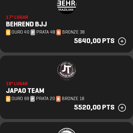
17º LUGAR
BEHREND BJJ
OURO 40
PRATA 48
BRONZE 38
O
P
B
5640,00 PTS
18º LUGAR
JAPAO TEAM
OURO 69
PRATA 20
BRONZE 18
O
P
B
5520,00 PTS