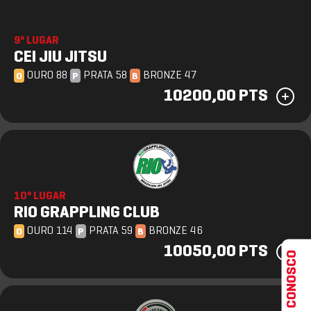
9º LUGAR
CEI JIU JITSU
OURO 88
PRATA 58
BRONZE 47
O
P
B
10200,00 PTS
10º LUGAR
RIO GRAPPLING CLUB
OURO 114
PRATA 59
BRONZE 46
O
P
B
10050,00 PTS
FALE CONOSCO