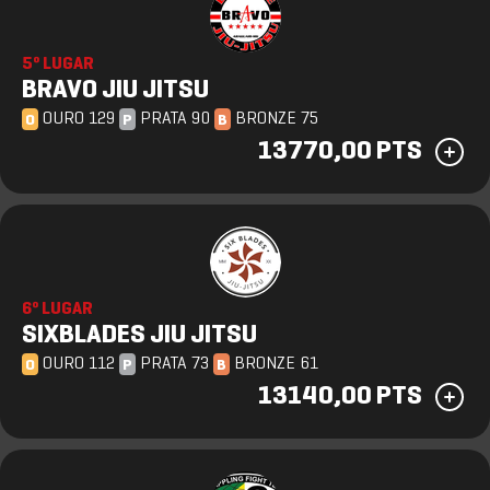
5º LUGAR
BRAVO JIU JITSU
OURO 129
PRATA 90
BRONZE 75
O
P
B
13770,00 PTS
6º LUGAR
SIXBLADES JIU JITSU
OURO 112
PRATA 73
BRONZE 61
O
P
B
13140,00 PTS