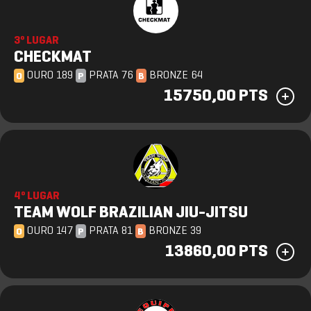
3º LUGAR
CHECKMAT
OURO 189
PRATA 76
BRONZE 64
O
P
B
15750,00 PTS
4º LUGAR
TEAM WOLF BRAZILIAN JIU-JITSU
OURO 147
PRATA 81
BRONZE 39
O
P
B
13860,00 PTS