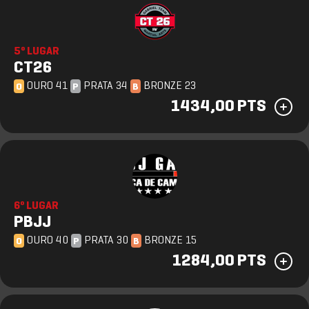
5º LUGAR
CT26
OURO 41
PRATA 34
BRONZE 23
O
P
B
1434,00 PTS
6º LUGAR
PBJJ
OURO 40
PRATA 30
BRONZE 15
O
P
B
1284,00 PTS