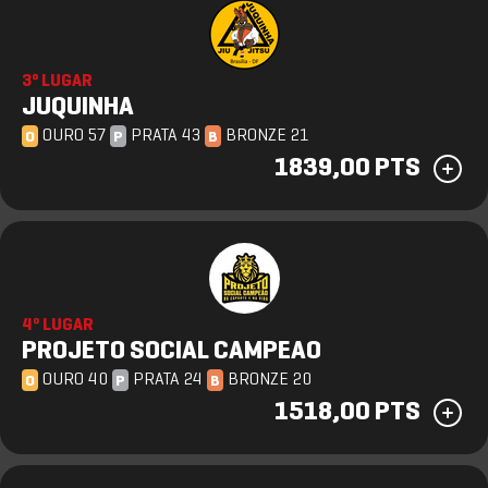
3º LUGAR
JUQUINHA
OURO 57
PRATA 43
BRONZE 21
O
P
B
1839,00 PTS
4º LUGAR
PROJETO SOCIAL CAMPEAO
OURO 40
PRATA 24
BRONZE 20
O
P
B
1518,00 PTS