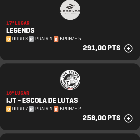
17º LUGAR
LEGENDS
OURO 8
PRATA 4
BRONZE 5
O
P
B
291,00 PTS
18º LUGAR
IJT - ESCOLA DE LUTAS
OURO 7
PRATA 4
BRONZE 2
O
P
B
258,00 PTS