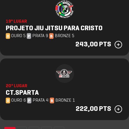
19º LUGAR
PROJETO JIU JITSU PARA CRISTO
OURO 5
PRATA 9
BRONZE 5
O
P
B
243,00 PTS
20º LUGAR
CT.SPARTA
OURO 6
PRATA 4
BRONZE 1
O
P
B
222,00 PTS