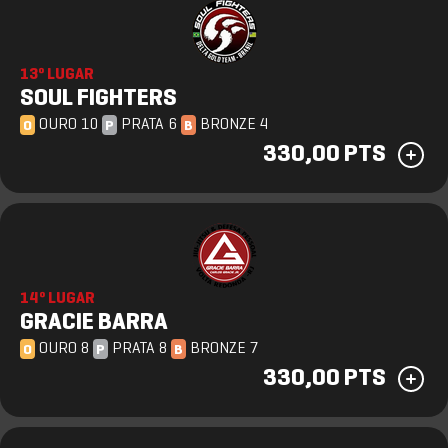
13º LUGAR
SOUL FIGHTERS
OURO 10
PRATA 6
BRONZE 4
O
P
B
330,00 PTS
14º LUGAR
GRACIE BARRA
OURO 8
PRATA 8
BRONZE 7
O
P
B
330,00 PTS