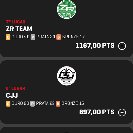
7º LUGAR
ZR TEAM
OURO 40
PRATA 24
BRONZE 17
O
P
B
1167,00 PTS
8º LUGAR
CJJ
OURO 20
PRATA 22
BRONZE 15
O
P
B
897,00 PTS