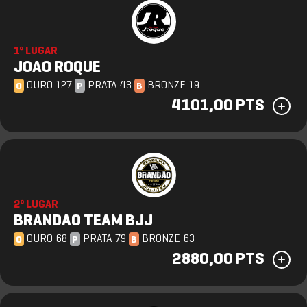
1º LUGAR
JOAO ROQUE
OURO 127
PRATA 43
BRONZE 19
O
P
B
4101,00 PTS
2º LUGAR
BRANDAO TEAM BJJ
OURO 68
PRATA 79
BRONZE 63
O
P
B
2880,00 PTS