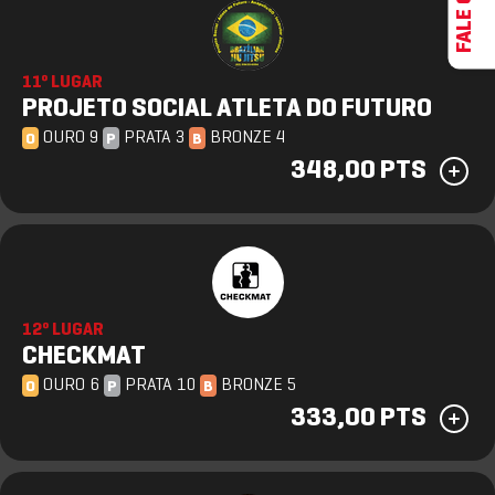
11º LUGAR
PROJETO SOCIAL ATLETA DO FUTURO
OURO 9
PRATA 3
BRONZE 4
O
P
B
348,00 PTS
12º LUGAR
CHECKMAT
OURO 6
PRATA 10
BRONZE 5
O
P
B
333,00 PTS