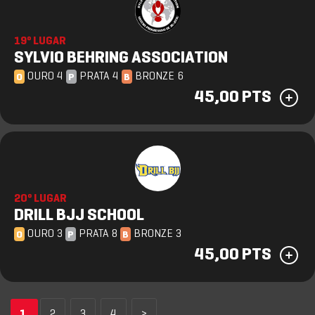
19º LUGAR
SYLVIO BEHRING ASSOCIATION
OURO 4
PRATA 4
BRONZE 6
O
P
B
45,00 PTS
20º LUGAR
DRILL BJJ SCHOOL
OURO 3
PRATA 8
BRONZE 3
O
P
B
45,00 PTS
1
2
3
4
>