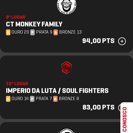
9º LUGAR
CT MONKEY FAMILY
OURO 20
PRATA 9
BRONZE 13
O
P
B
94,00 PTS
10º LUGAR
IMPERIO DA LUTA / SOUL FIGHTERS
OURO 14
PRATA 7
BRONZE 8
O
P
B
83,00 PTS
FALE CONOSCO