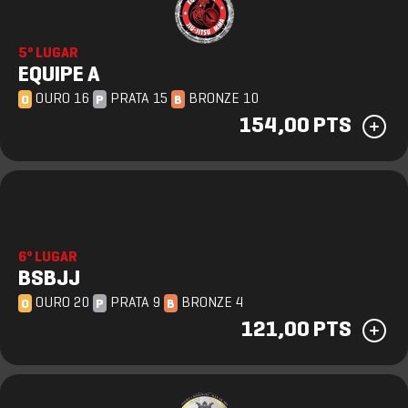
5º LUGAR
EQUIPE A
OURO 16
PRATA 15
BRONZE 10
O
P
B
154,00 PTS
6º LUGAR
BSBJJ
OURO 20
PRATA 9
BRONZE 4
O
P
B
121,00 PTS