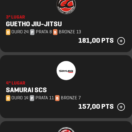
3º LUGAR
GUETHO JIU-JITSU
OURO 24
PRATA 8
BRONZE 13
O
P
B
181,00 PTS
4º LUGAR
SAMURAI SCS
OURO 14
PRATA 11
BRONZE 7
O
P
B
157,00 PTS