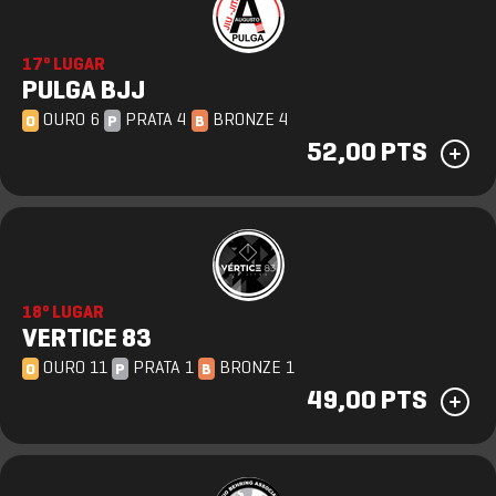
17º LUGAR
PULGA BJJ
OURO 6
PRATA 4
BRONZE 4
O
P
B
52,00 PTS
18º LUGAR
VERTICE 83
OURO 11
PRATA 1
BRONZE 1
O
P
B
49,00 PTS