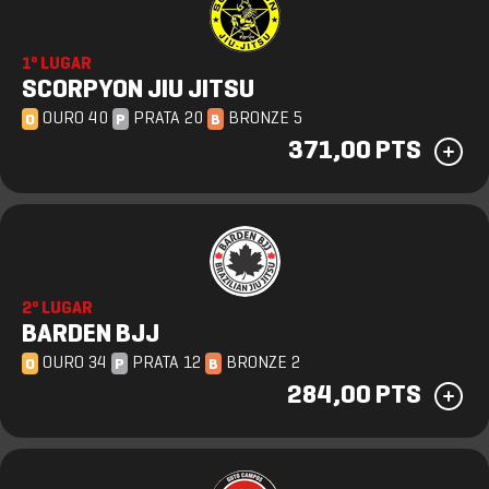
1º LUGAR
SCORPYON JIU JITSU
OURO 40
PRATA 20
BRONZE 5
O
P
B
371,00 PTS
2º LUGAR
BARDEN BJJ
OURO 34
PRATA 12
BRONZE 2
O
P
B
284,00 PTS