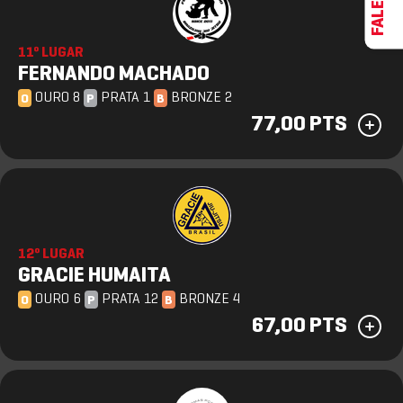
11º LUGAR
FERNANDO MACHADO
OURO 8
PRATA 1
BRONZE 2
O
P
B
77,00 PTS
12º LUGAR
GRACIE HUMAITA
OURO 6
PRATA 12
BRONZE 4
O
P
B
67,00 PTS