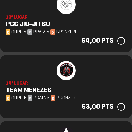
13º LUGAR
PCC JIU-JITSU
OURO 5
PRATA 5
BRONZE 4
O
P
B
64,00 PTS
14º LUGAR
TEAM MENEZES
OURO 6
PRATA 6
BRONZE 9
O
P
B
63,00 PTS