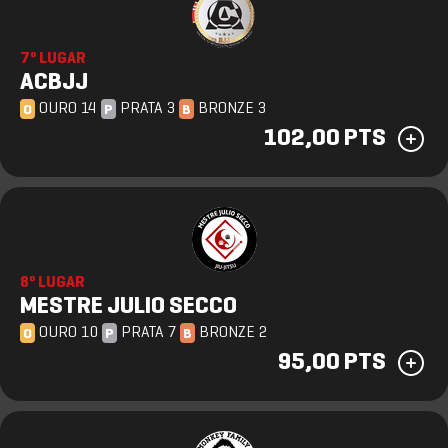
7º LUGAR
ACBJJ
OURO 14
PRATA 3
BRONZE 3
O
P
B
102,00 PTS
8º LUGAR
MESTRE JULIO SECCO
OURO 10
PRATA 7
BRONZE 2
O
P
B
95,00 PTS