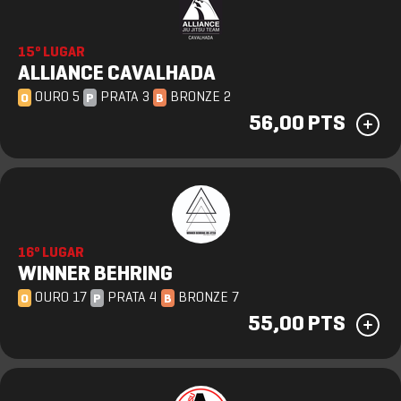
15º LUGAR
ALLIANCE CAVALHADA
OURO 5
PRATA 3
BRONZE 2
O
P
B
56,00 PTS
16º LUGAR
WINNER BEHRING
OURO 17
PRATA 4
BRONZE 7
O
P
B
55,00 PTS