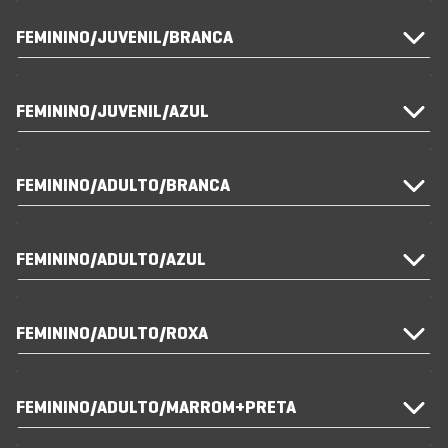
FEMININO/JUVENIL/BRANCA
FEMININO/JUVENIL/AZUL
FEMININO/ADULTO/BRANCA
FEMININO/ADULTO/AZUL
FEMININO/ADULTO/ROXA
FEMININO/ADULTO/MARROM+PRETA