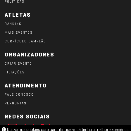
POLÍTICAS
ATLETAS
RANKING
MAIS EVENTOS
CURRÍCULO CAMPEÃO
ORGANIZADORES
CRIAR EVENTO
FILIAÇÕES
ATENDIMENTO
FALE CONOSCO
PERGUNTAS
REDES SOCIAIS
Utilizamos cookies para garantir que você tenha a melhor experiência