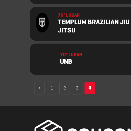
70º LUGAR
TEMPLUM BRAZILIAN JIU
JITSU
70º LUGAR
UNB
<
1
2
3
4