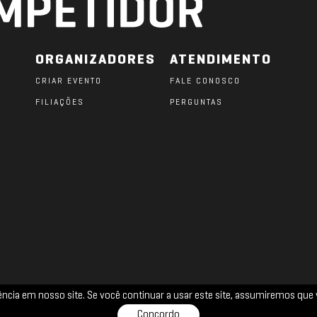
ORGANIZADORES
ATENDIMENTO
CRIAR EVENTO
FALE CONOSCO
FILIAÇÕES
PERGUNTAS
O
iência em nosso site. Se você continuar a usar este site, assumiremos q
TERMOS DE USO
PRIVACIDADE
COOKIES
Concordo