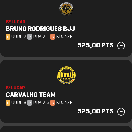
5º LUGAR
BRUNO RODRIGUES BJJ
OURO 7
PRATA 1
BRONZE 1
O
P
B
525,00 PTS
6º LUGAR
CARVALHO TEAM
OURO 3
PRATA 5
BRONZE 1
O
P
B
525,00 PTS