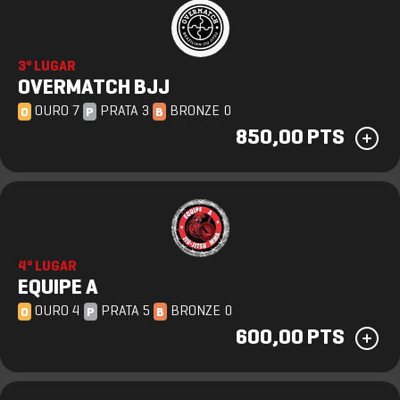
3º LUGAR
OVERMATCH BJJ
OURO 7
PRATA 3
BRONZE 0
O
P
B
850,00 PTS
4º LUGAR
EQUIPE A
OURO 4
PRATA 5
BRONZE 0
O
P
B
600,00 PTS