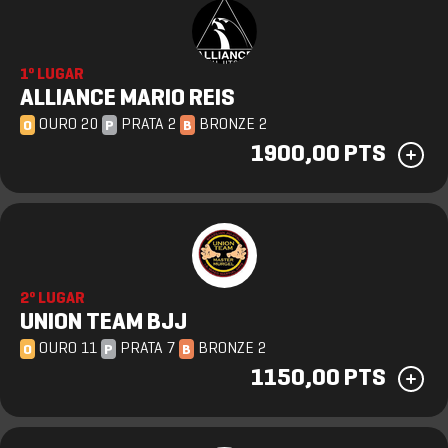
1º LUGAR
ALLIANCE MARIO REIS
OURO 20
PRATA 2
BRONZE 2
O
P
B
1900,00 PTS
2º LUGAR
UNION TEAM BJJ
OURO 11
PRATA 7
BRONZE 2
O
P
B
1150,00 PTS