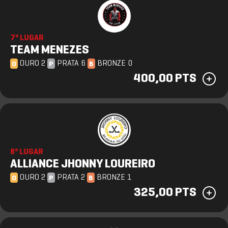
7º LUGAR
TEAM MENEZES
OURO 2
PRATA 6
BRONZE 0
O
P
B
400,00 PTS
8º LUGAR
ALLIANCE JHONNY LOUREIRO
OURO 2
PRATA 2
BRONZE 1
O
P
B
325,00 PTS