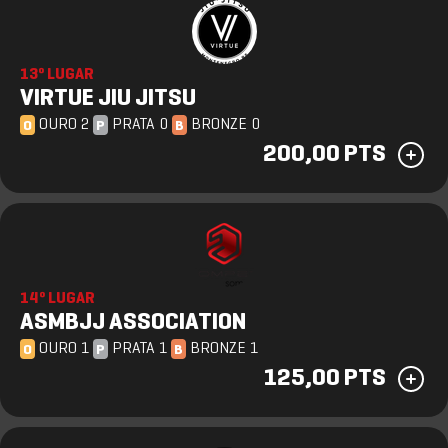
13º LUGAR
VIRTUE JIU JITSU
OURO 2
PRATA 0
BRONZE 0
O
P
B
200,00 PTS
14º LUGAR
ASMBJJ ASSOCIATION
OURO 1
PRATA 1
BRONZE 1
O
P
B
125,00 PTS