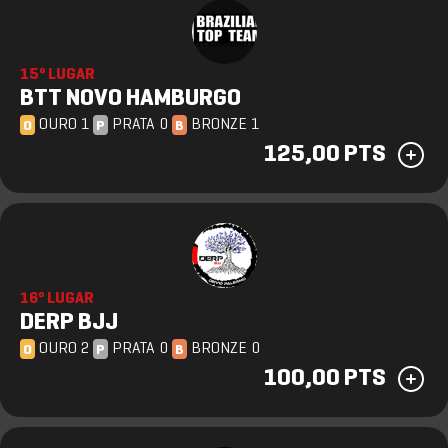
15º LUGAR
BTT NOVO HAMBURGO
OURO 1
PRATA 0
BRONZE 1
O
P
B
125,00 PTS
16º LUGAR
DERP BJJ
OURO 2
PRATA 0
BRONZE 0
O
P
B
100,00 PTS