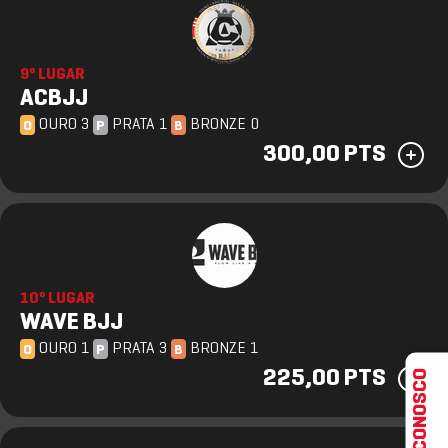
9º LUGAR
ACBJJ
OURO 3
PRATA 1
BRONZE 0
O
P
B
300,00 PTS
10º LUGAR
WAVE BJJ
OURO 1
PRATA 3
BRONZE 1
O
P
B
FALE CONOSCO
225,00 PTS