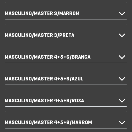
MASCULINO/MASTER 3/MARROM
MASCULINO/MASTER 3/PRETA
MASCULINO/MASTER 4+5+6/BRANCA
MASCULINO/MASTER 4+5+6/AZUL
MASCULINO/MASTER 4+5+6/ROXA
MASCULINO/MASTER 4+5+6/MARROM