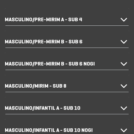
MASCULINO/PRE-MIRIM A - SUB 4
MASCULINO/PRE-MIRIM B - SUB 6
MASCULINO/PRE-MIRIM B - SUB 6 NOGI
MASCULINO/MIRIM - SUB 8
MASCULINO/INFANTIL A - SUB 10
MASCULINO/INFANTIL A - SUB 10 NOGI