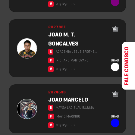
V
31/12/2026
2027951
JOAO M. T.
GONCALVES
FALE CONOSCO
E
ACADEMIA JESUS BROTHE…
P
RICHARD MANTOVANE
GRAD
V
31/12/2026
2024536
JOAO MARCELO
E
MAYSA LADISLAU BJJ/MA…
P
MAY E MARINHO
GRAD
V
31/12/2026