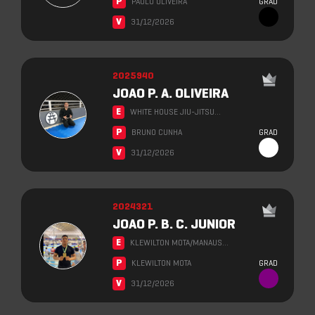
P
PAULO OLIVEIRA
GRAD
V
31/12/2026
2025940
JOAO P. A. OLIVEIRA
E
WHITE HOUSE JIU-JITSU…
P
BRUNO CUNHA
GRAD
V
31/12/2026
2024321
JOAO P. B. C. JUNIOR
E
KLEWILTON MOTA/MANAUS…
P
KLEWILTON MOTA
GRAD
V
31/12/2026