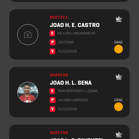
2027311
JOAO H. E. CASTRO
E
KS LUTA LIVRE/MANACAP…
P
CRISTIANE
GRAD
V
31/12/2026
2024100
JOAO H. L. SENA
E
TEAM BROTHERS LLE/MAN…
P
JULIANA LARROQUE
GRAD
V
31/12/2026
2025766