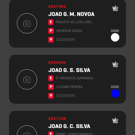
2027423
JOAO G. M. NOVOA
E
PROJETO HS LUTA LIVRE…
P
HEMERON SOUZA
GRAD
V
31/12/2026
2024454
JOAO G. S. SILVA
E
CT BRUNOCILLA/MANAUS …
P
LUCIANO PEREIRA
GRAD
V
31/12/2026
2027148
JOAO G. C. SILVA
E
ISMAEL GOMES/MANAUS -…