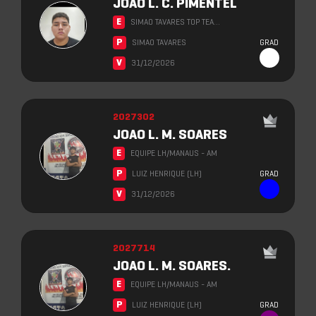
JOAO L. C. PIMENTEL
E
SIMAO TAVARES TOP TEA…
P
SIMAO TAVARES
GRAD
V
31/12/2026
2027302
JOAO L. M. SOARES
E
EQUIPE LH/MANAUS - AM
P
LUIZ HENRIQUE (LH)
GRAD
V
31/12/2026
2027714
JOAO L. M. SOARES.
E
EQUIPE LH/MANAUS - AM
P
LUIZ HENRIQUE (LH)
GRAD