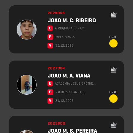
2024046
JOAO M. C. RIBEIRO
E
ATRIO/MANAUS - AM
P
MELK BRAGA
GRAD
V
31/12/2026
2027364
JOAO M. A. VIANA
E
ACADEMIA JESUS BROTHE…
P
VALDEREZ SANTIAGO
GRAD
V
31/12/2026
2025600
JOAO M. S. PEREIRA