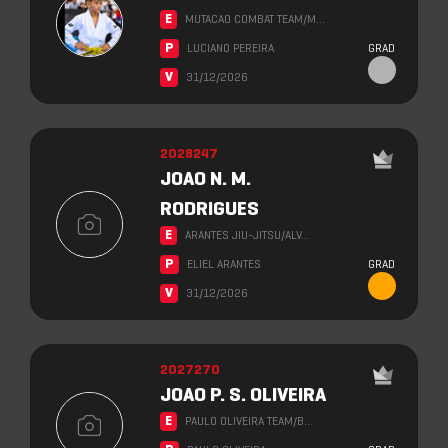
E
MUTACAO COMBAT TEAM/M…
P
LUCIANO PEREIRA
GRAD
V
31/12/2026
2028247
JOAO N. M.
RODRIGUES
E
ARANTES JIU-JITSU/ALV…
P
ELIEL ARANTES
GRAD
V
31/12/2026
2027270
JOAO P. S. OLIVEIRA
E
PAULO OLIVEIRA TEAM/B…