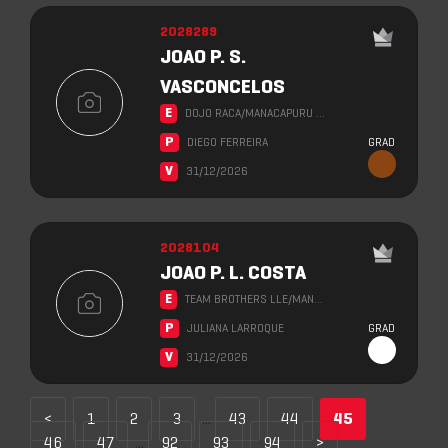
2028289
JOAO P. S.
VASCONCELOS
E
DOJO RACA/MANACAPURU …
P
DIEGO FERREIRA
GRAD
V
31/12/2026
2028104
JOAO P. L. COSTA
E
TEAM BROTHERS LLE/MAN…
P
JULIANA LARROQUE
GRAD
V
31/12/2026
<
1
2
3
...
43
44
45
46
47
...
92
93
94
>