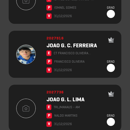
P
ISMAEL GOMES
GRAD
V
31/12/2026
2027916
JOAO G. C. FERREIRA
E
CT FRANCISCO OLIVEIRA…
P
FRANCISCO OLIVEIRA
GRAD
V
31/12/2026
2027736
JOAO G. L. LIMA
E
TRL/MANAUS - AM
P
NALDO MARTINS
GRAD
V
31/12/2026