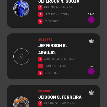
JEFERSON N. SOUZA
E
PROJETO SAMURAI - S.A…
P
JEFERSON N. SOUZA
GRAD
V
31/12/2026
2025972
JEFFERSON R.
ARAUJO.
E
AMAZON UNION FIGHT/MA…
P
GOMES FERREIRA
GRAD
V
31/12/2026
2024331
JEIBSON S. FERREIRA
E
CT BRUNOCILLA/TEFE - AM