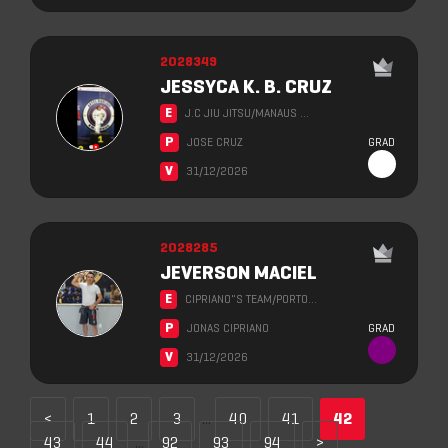
2028349
JESSYCA K. B. CRUZ
E
J.C JIU JITSU/MANAUS …
P
JOSE CRUZ
GRAD
V
31/12/2026
2028285
JEVERSON MACIEL
E
CIPRIANO"S TEAM/PORTO…
P
JONAS CIPRIANO
GRAD
V
31/12/2026
<
1
2
3
...
40
41
42
43
44
...
92
93
94
>