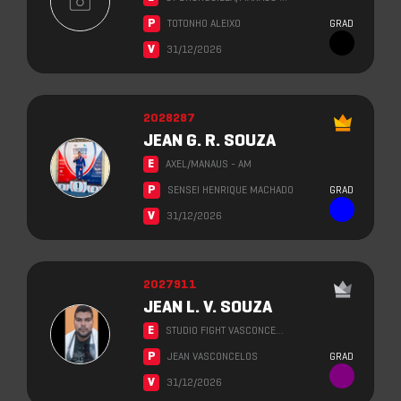
P
TOTONHO ALEIXO
GRAD
V
31/12/2026
2028287
JEAN G. R. SOUZA
E
AXEL/MANAUS - AM
P
SENSEI HENRIQUE MACHADO
GRAD
V
31/12/2026
2027911
JEAN L. V. SOUZA
E
STUDIO FIGHT VASCONCE…
P
JEAN VASCONCELOS
GRAD
V
31/12/2026