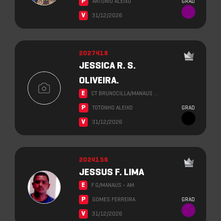
P
ANTONIO ALEIXO
GRAD
V
31/12/2026
2027418
JESSICA R. S.
OLIVEIRA.
E
CT BRUNOCILLA/MANAUS …
P
TOTONHO ALEIXO
GRAD
V
31/12/2026
2024156
JESSUS F. LIMA
E
F.G/MANAUS - AM
P
GOMES FERREIRA
GRAD
V
31/12/2026