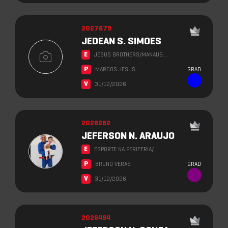
2027679
JEDEAN S. SIMOES
E
JESUS BROTHERS/MANAUS…
P
MARCOS JESUS
GRAD
V
31/12/2026
2028282
JEFERSON N. ARAUJO
E
ESPORTE NA PERIFERIA/…
P
BRUNO VERAS
GRAD
V
31/12/2026
2026494