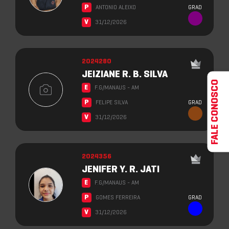
P
ANTONIO ALEIXO
GRAD
V
31/12/2026
2024280
JEIZIANE R. B. SILVA
FALE CONOSCO
E
F.G/MANAUS - AM
P
FELIPE SILVA
GRAD
V
31/12/2026
2024356
JENIFER Y. R. JATI
E
F.G/MANAUS - AM
P
GOMES FERREIRA
GRAD
V
31/12/2026