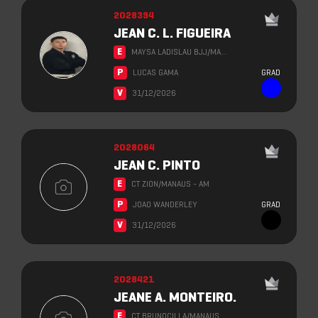
2028394
JEAN C. L. FIGUEIRA
E
MAYSA LADISLAU BJJ/MA…
P
LUCAS GAMA
GRAD
V
31/12/2026
2028064
JEAN C. PINTO
E
CT ZION/MANAUS - AM
P
JOAO WANDERLEY
GRAD
V
31/12/2026
2028421
JEANE A. MONTEIRO.
E
CT BRUNOCILLA/MANAUS …