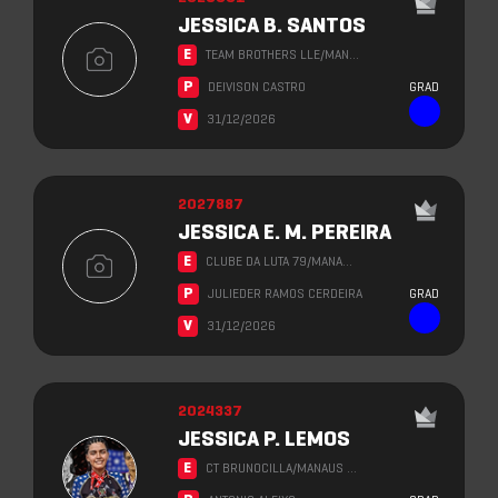
JESSICA B. SANTOS
E
TEAM BROTHERS LLE/MAN…
P
DEIVISON CASTRO
GRAD
V
31/12/2026
2027887
JESSICA E. M. PEREIRA
E
CLUBE DA LUTA 79/MANA…
P
JULIEDER RAMOS CERDEIRA
GRAD
V
31/12/2026
2024337
JESSICA P. LEMOS
E
CT BRUNOCILLA/MANAUS …