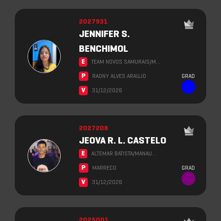
2027931
JENNIFER S.
BENCHIMOL
E
TEAM NOVOS SAMURAIS/M…
P
RAONY ALVES ARAUJO
GRAD
V
31/12/2026
2027208
JEOVA R. L. CASTELO
E
ALTEMAR BATISTA/MANAU…
P
MARRECO
GRAD
V
31/12/2026
2025001