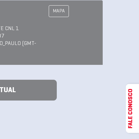
MAPA
TE CNL 1
07
O_PAULO (GMT-
ATUAL
FALE CONOSCO