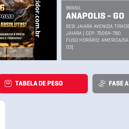
BRASIL
ANAPOLIS - GO
SESI JAIARA AVENIDA TIRAD
JAIARA | CEP: 75064-780
FUSO HORÁRIO: AMERICA/SA
03)
TABELA DE PESO
FASE 