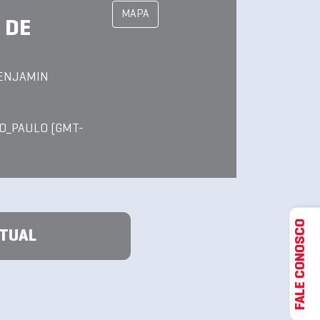
MAPA
 DE
BENJAMIN
O_PAULO (GMT-
FALE CONOSCO
ATUAL