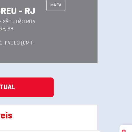
MAPA
REU - RJ
E SÃO JOÃO RUA
E, 68
O_PAULO (GMT-
ATUAL
eis