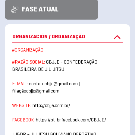
FASE ATUAL
ORGANIZACIÓN / ORGANIZAÇÃO
#ORGANIZAÇÃO
#RAZÃO SOCIAL:
CBJJE - CONFEDERAÇÃO
BRASILEIRA DE JIU JITSU
E-MAIL:
contatocbjje@gmail.com |
filiaçãocbjje@gmail.com
WEBSITE:
http://cbjje.com.br/
FACEBOOK:
https://pt-br.facebook.com/CBJJE/
JJBDP – JIUJITSU BOLIVIANO DEPORTIVO