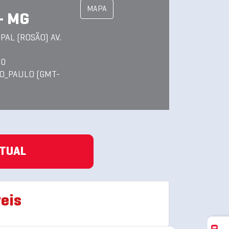
MAPA
- MG
AL (ROSÃO) AV.
00
O_PAULO (GMT-
ATUAL
eis