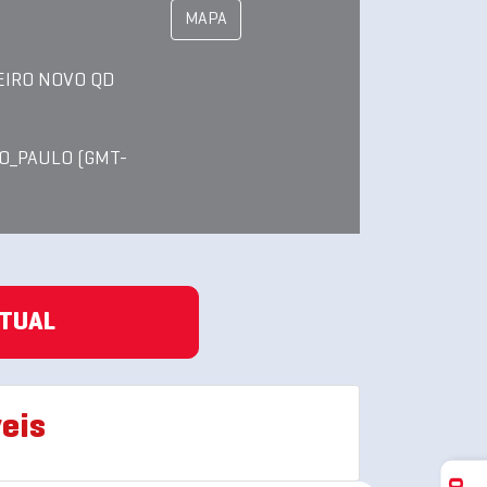
MAPA
EIRO NOVO QD
O_PAULO (GMT-
ATUAL
eis