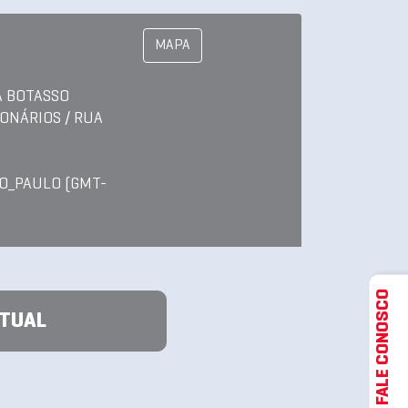
MAPA
A BOTASSO
IONÁRIOS / RUA
O_PAULO (GMT-
FALE CONOSCO
ATUAL