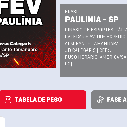
BRASIL
PAULINIA - SP
GINÁSIO DE ESPORTES ITÁLI
CALEGARIS AV. DOS EXPEDIC
ALMIRANTE TAMANDARÁ
JD CALEGARIS | CEP: .
FUSO HORÁRIO: AMERICA/SA
03)
TABELA DE PESO
FASE 