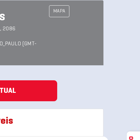
MAPA
RS
, 2086
O_PAULO (GMT-
ATUAL
eis