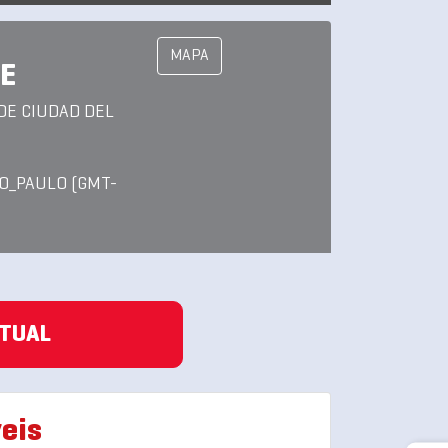
MAPA
TE
DE CIUDAD DEL
O_PAULO (GMT-
ATUAL
eis