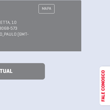
MAPA
ETTA, 10
13068-573
O_PAULO (GMT-
ATUAL
FALE CONOSCO