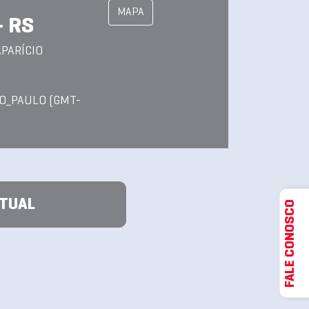
MAPA
- RS
APARÍCIO
O_PAULO (GMT-
ATUAL
FALE CONOSCO