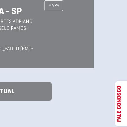
MAPA
 - SP
ORTES ADRIANO
GELO RAMOS -
O_PAULO (GMT-
FALE CONOSCO
ATUAL