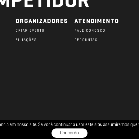
ORGANIZADORES
ATENDIMENTO
CRIAR EVENTO
FALE CONOSCO
FILIAÇÕES
PERGUNTAS
O
iência em nosso site. Se você continuar a usar este site, assumiremos q
TERMOS DE USO
PRIVACIDADE
COOKIES
Concordo