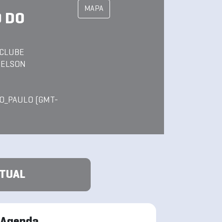
MAPA
 DO
 CLUBE
NELSON
O_PAULO (GMT-
ATUAL